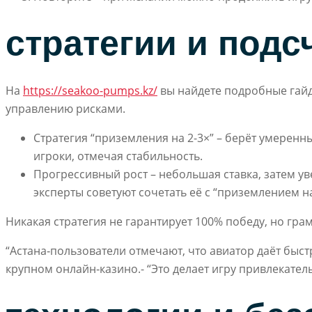
стратегии и под
На
https://seakoo-pumps.kz/
вы найдете подробные гайд
управлению рисками.
Стратегия “приземления на 2-3×” – берёт умеренн
игроки, отмечая стабильность.
Прогрессивный рост – небольшая ставка, затем у
эксперты советуют сочетать её с “приземлением на
Никакая стратегия не гарантирует 100% победу, но г
“Астана‑пользователи отмечают, что авиатор даёт быст
крупном онлайн‑казино.- “Это делает игру привлекатель