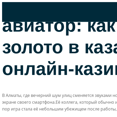
авиатор: как
золото в ка
онлайн‑кази
В Алматы, где вечерний шум улиц сменяется звуками н
экране своего смартфона.Её коллега, который обычно иг
пор игра стала её небольшим убежищем
после работы,