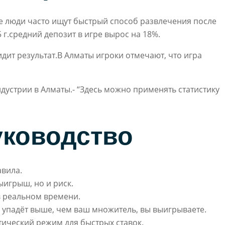
где люди часто ищут быстрый способ развлечения после
г.средний депозит в игре вырос на 18%.
идит результат.В Алматы игроки отмечают, что игра
ндустрии в Алматы.- “Здесь можно применять статистику
уководство
вила.
ыигрыш, но и риск.
в реальном времени.
” упадёт выше, чем ваш множитель, вы выигрываете.
ический режим для быстрых ставок.