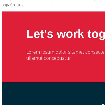
заработать.
Let's work to
Lorem ipsum dolor sitamet consectetu
ullamut consequatur