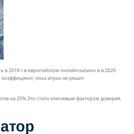
ь в 2018 г.в европейском онлайн‑казино и в 2020
ёт коэффициент, пока игрок не решит
тов на 25%.Это стало ключевым фактором доверия,
иатор