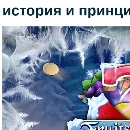
история и принц