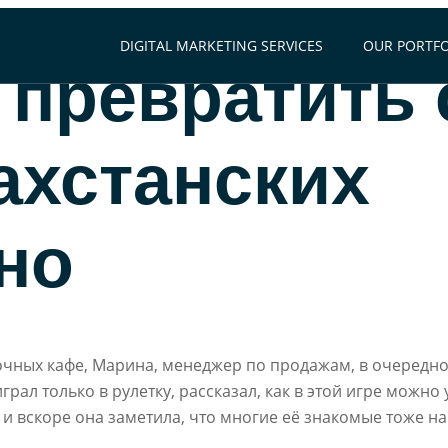
DIGITAL MARKETING SERVICES
OUR PORTFO
 превратить 
захстанских
но
очных кафе, Марина, менеджер по продажам, в очередной
рал только в рулетку, рассказал, как в этой игре можно
 и вскоре она заметила, что многие её знакомые тоже на