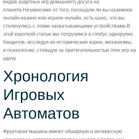
видов азартных игр домашнего досуга на
планете.Независимо от того, посещали ли вы наземное
онлайн казино или играли онлайн, есть шанс, что вы
столкнулись с этими захватывающими устройствами.В
этой короткой статье мы погрузимся в глобус одноруких
бандитов, исследуя их исторические корни, механизмы,
и психологию, стоящую за притягательностью этих игр на
удачу.
Хронология
Игровых
Автоматов
Фруктовая машина имеют обширную и интересную