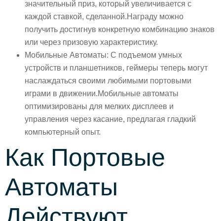
значительный приз, который увеличивается с
каждой ставкой, сделанной.Награду можно
получить достигнув конкретную комбинацию знаков
или через призовую характеристику.
Мобильные Автоматы: С подъемом умных
устройств и планшетников, геймеры теперь могут
наслаждаться своими любимыми портовыми
играми в движении.Мобильные автоматы
оптимизированы для мелких дисплеев и
управления через касание, предлагая гладкий
компьютерный опыт.
Как Портовые
Автоматы
Действуют