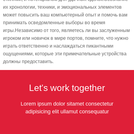
их хронологии, техники, и эмоциональных элементов
может повысить ваш компьютерный опыт и помочь вам
принимать осведомленные выборы во время
игры.Независимо от того, являетесь ли вы заслуженным
игроком или новичок в мире портов, помните, что нужно
играть ответственно и наслаждаться пикантными
ощущениями, которые эти примечательные устройства
должны предоставить.
Let's work together
Lorem ipsum dolor sitamet consectetur
adipisicing elit ullamut consequatur