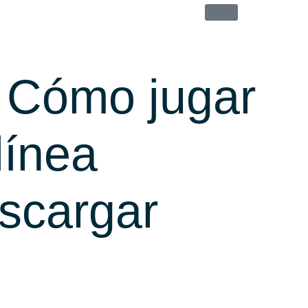
 Cómo jugar
línea
scargar