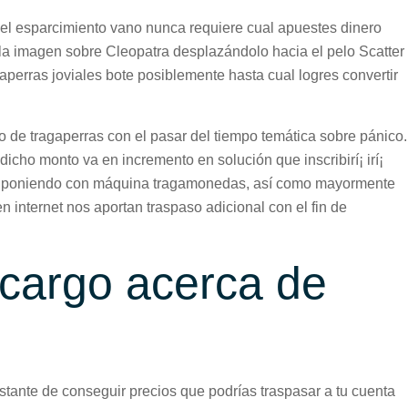
 el esparcimiento vano nunca requiere cual apuestes dinero
s la imagen sobre Cleopatra desplazándolo hacia el pelo Scatter
gaperras joviales bote posiblemente hasta cual logres convertir
po de tragaperras con el pasar del tiempo temática sobre pánico.
icho monto va en incremento en solución que inscribirí¡ irí¡
r poniendo con máquina tragamonedas, así­ como mayormente
n internet nos aportan traspaso adicional con el fin de
 cargo acerca de
instante de conseguir precios que podrías traspasar a tu cuenta