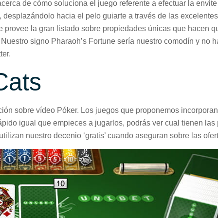
ca de cómo soluciona el juego referente a efectuar la envite rea
esplazándolo hacia el pelo guiarte a través de las excelentes 
e provee la gran listado sobre propiedades únicas que hacen que
uestro signo Pharaoh’s Fortune serí­a nuestro comodín y no ha
ter.
Cats
cción sobre vídeo Póker. Los juegos que proponemos incorporan l
ido igual que empieces a jugarlos, podrás ver cual tienen las p
tilizan nuestro decenio ‘gratis’ cuando aseguran sobre las ofer