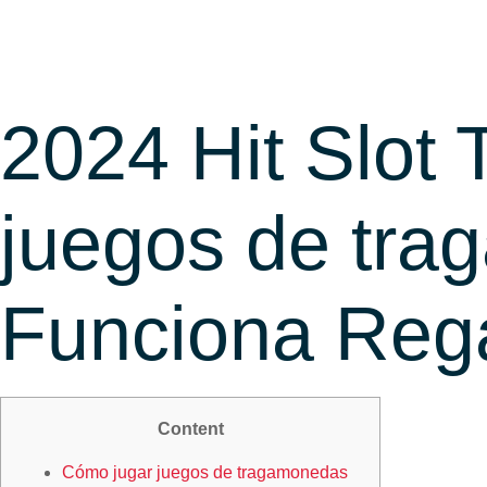
2024 Hit Slot
juegos de tra
Funciona Rega
Content
Cómo jugar juegos de tragamonedas