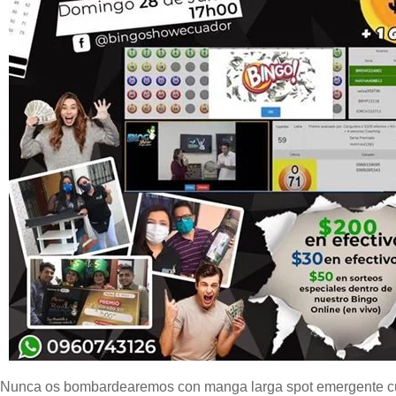
Nunca os bombardearemos con manga larga spot emergente cuan