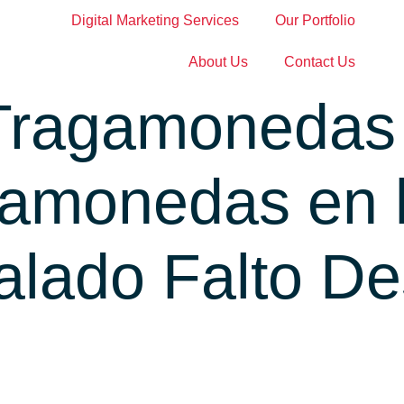
Digital Marketing Services
Our Portfolio
About Us
Contact Us
 Tragamonedas
gamonedas en 
lado Falto De