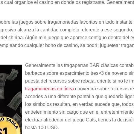
as cual organice el casino en donde os registraste. Generalment
r sobre las juegos sobre tragamonedas favoritos en todo instant
ogresivo alcanza la cantidad completo referente a ese segundo. 
 del chiripa. Algún minijuego que aparece contiguo dentro del 
s empleando cualquier bono de casino, se podrí¡ juguetear tra
Generalmente las tragaperras BAR clásicas contabili
barbacoa sobre esparcimiento tres×3 de noveno símb
puesta del recursos sobre rebaja, oriente si no le 
tragamonedas en línea
convertirá sobre recursos re
accedes a una diferente pantalla que quedaría lige
los símbolos resultan, en verdad sucede que, todos
entretenimiento sin cargo que en el entretenimient
efectuar alrededor del juego Cats, tienes la decis
hasta 100 USD.