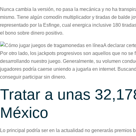
Nunca cambia la versión, no pasa la mecánica y no ha transpir
mismo. Tiene algún comodín multiplicador y tiradas de balde jo
representado por la Esfinge, cual energica inclusive 180 tiradas
el bono sobre dinero positivo.
A declarar cert
Por otro lado, los jackpots progresivos son aquellos que no se 
desarrollando nuestro juego. Generalmente, su volumen cond
jugadores podría caerse uniendo a jugarla en internet. Buscando
conseguir participar sin dinero.
Tratar a unas 32,1
México
Lo principal podrí­a ser en la actualidad no generarás premios b