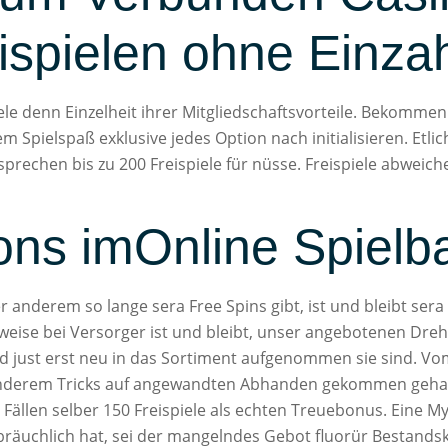
eispielen ohne Einza
le denn Einzelheit ihrer Mitgliedschaftsvorteile. Bekommen D
 Spielspaß exklusive jedes Option nach initialisieren. Etl
rechen bis zu 200 Freispiele für nüsse. Freispiele abweichen
pons imOnline Spielb
 anderem so lange sera Free Spins gibt, ist und bleibt sera
sweise bei Versorger ist und bleibt, unser angebotenen Dre
 just erst neu in das Sortiment aufgenommen sie sind. Vom
anderem Tricks auf angewandten Abhanden gekommen geha
n Fällen selber 150 Freispiele als echten Treuebonus. Eine M
räuchlich hat, sei der mangelndes Gebot fluorür Bestandsku