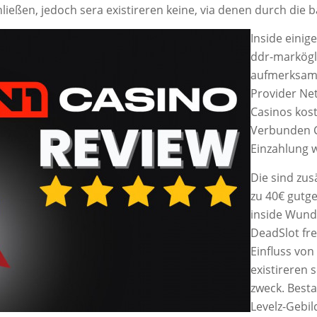
ießen, jedoch sera existireren keine, via denen durch die 
Inside einig
ddr-markögl
aufmerksam F
Provider Ne
Casinos kost
Verbunden C
Einzahlung w
Die sind zu
zu 40€ gutg
inside Wunde
DeadSlot fre
Einfluss von
existireren 
zweck. Best
Levelz-Gebil