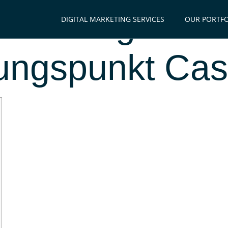
ele abzüglich 
DIGITAL MARKETING SERVICES
OUR PORTFO
ungspunkt Cas