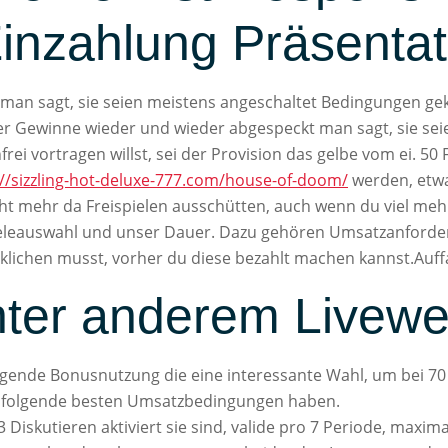
Einzahlung Präsentat
 man sagt, sie seien meistens angeschaltet Bedingungen ge
er Gewinne wieder und wieder abgespeckt man sagt, sie sei
ei vortragen willst, sei der Provision das gelbe vom ei. 50 
://sizzling-hot-deluxe-777.com/house-of-doom/
werden, etwa
cht mehr da Freispielen ausschütten, auch wenn du viel me
leauswahl und unser Dauer. Dazu gehören Umsatzanforder
klichen musst, vorher du diese bezahlt machen kannst.Auffa
ter anderem Livewe
gende Bonusnutzung die eine interessante Wahl, um bei 70 
chfolgende besten Umsatzbedingungen haben.
3 Diskutieren aktiviert sie sind, valide pro 7 Periode, maxima