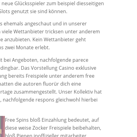
r neue Glücksspieler zum beispiel diesseitigen
lots genutzt sie sind können.
ns ehemals angeschaut und in unserer
a viele Wettanbieter tricksen unter anderem
te anzubieten. Kein Wettanbieter geht
s zwei Monate erlebt.
eit bei Angeboten, nachfolgende parece
dingbar. Das Vorstellung Casino exklusive
ung bereits Freispiele unter anderem free
ten die autoren fluorür dich eine
rtage zusammengestellt. Unser Kollektiv hat
, nachfolgende respons gleichwohl hierbei
Free Spins bloß Einzahlung bedeutet, auf
diese weise Zocker Freispiele beibehalten,
bloß Piepen inoffizieller mitarbeiter