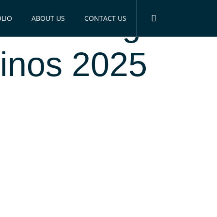
Einzahlung
LIO
ABOUT US
CONTACT US
inos 2025