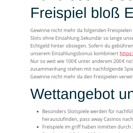
Freispiel bloß 
Gewinne nicht mehr da folgenden Freispielen
Slots ohne Einzahlung.Sekundär so lange uns
Echtgeld hinter obsiegen. Sofern du gebührenfr
unserem Einzahlungsbonus kombiniert
https
Nur so weit wie 100 € unter anderem 200 € ni
zusammenhang stehen mit nachfolgende Spie
Gewinne nicht mehr da den Freispielen verwir
Wettangebot un
Besonders Slotspiele werden für nachfol
herauszufinden, pass away Casinos na
Freispiele im griff haben inmitten durch 