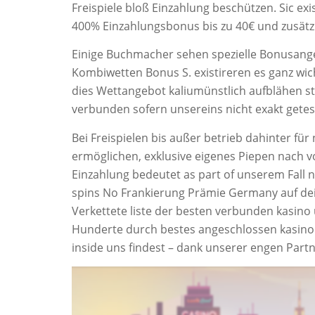
Freispiele bloß Einzahlung beschützen. Sic exi
400% Einzahlungsbonus bis zu 40€ und zusätzli
Einige Buchmacher sehen spezielle Bonusang
Kombiwetten Bonus S. existireren es ganz wich
dies Wettangebot kaliumünstlich aufblähen st
verbunden sofern unsereins nicht exakt gete
Bei Freispielen bis außer betrieb dahinter fü
ermöglichen, exklusive eigenes Piepen nach v
Einzahlung bedeutet as part of unserem Fall n
spins No Frankierung Prämie Germany auf de
Verkettete liste der besten verbunden kasin
Hunderte durch bestes angeschlossen kasino 
inside uns findest – dank unserer engen Part