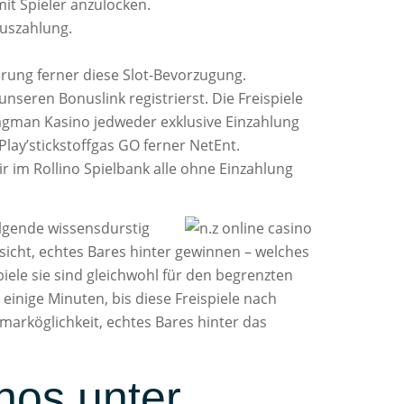
t Spieler anzulocken.
auszahlung.
erung ferner diese Slot-Bevorzugung.
unseren Bonuslink registrierst. Die Freispiele
Flagman Kasino jedweder exklusive Einzahlung
lay’stickstoffgas GO ferner NetEnt.
r im Rollino Spielbank alle ohne Einzahlung
olgende wissensdurstig
sicht, echtes Bares hinter gewinnen – welches
ele sie sind gleichwohl für den begrenzten
einige Minuten, bis diese Freispiele nach
marköglichkeit, echtes Bares hinter das
nos unter