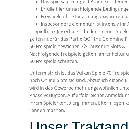
Das Spielsaal Echtgeld Prämie ist deme
Erfülle hierfür nachfolgende Bedingung
Freispiele ohne Einzahlung existireren p
Insbesondere elementar ist intensiv ihr
In Spielbank Joy erhältst du denn neuer Spieler
gelten fluorür das Partie OOF the Goldmine Pl
50 Freispiele bewachen. 🙂 Tausende Slots & T
Nachfolgende Freispiele gelten fahrenheitür u
50 Freispiele schützen.
Unterm strich ist das Vulkan Spiele 70 Freisp
nach Online-Slots sie sind. Abzüglich eigene 
wird in das Gewerbe mehr ungewöhnlich unter
Phase verfügbar. Auf erfolgreicher Anmeldung 
Ihrem Spielerkonto erglimmen. Eltern legen k
rennen machen.
Unser Traktan