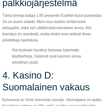
palkkiojärjestelmä
Tämä toimija kattaa 1,95 prosentin Euteller-kulut puolestasi.
Se on suora säästö. Moni muu kasino siirtää kulut
pelaajalle, mikä syö välittömästi bonuksen arvoa. 40x
kierrätys on standardi, mutta ehdot ovat selkeät ilman
piilotettuja rajoituksia.
Älä koskaan hyväksy bonusta lukematta
käyttöehtoja. Säännöt ovat kasinon ainoa
rehellinen puoli.
4. Kasino D:
Suomalainen vakaus
Kyseessä on Viron lisensoitu sivusto. Verovapaus on taattu.
Kierrätysvaatimus on 30x, mikä asettaa sen keskikastiin.