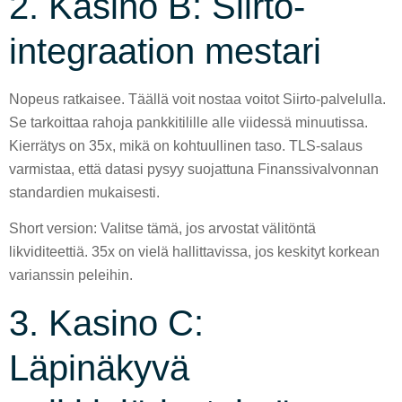
2. Kasino B: Siirto-
integraation mestari
Nopeus ratkaisee. Täällä voit nostaa voitot Siirto-palvelulla.
Se tarkoittaa rahoja pankkitilille alle viidessä minuutissa.
Kierrätys on 35x, mikä on kohtuullinen taso. TLS-salaus
varmistaa, että datasi pysyy suojattuna Finanssivalvonnan
standardien mukaisesti.
Short version: Valitse tämä, jos arvostat välitöntä
likviditeettiä. 35x on vielä hallittavissa, jos keskityt korkean
varianssin peleihin.
3. Kasino C:
Läpinäkyvä