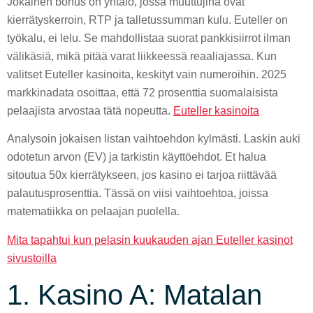
Jokainen bonus on yhtälö, jossa muuttujina ovat
kierrätyskerroin, RTP ja talletussumman kulu. Euteller on
työkalu, ei lelu. Se mahdollistaa suorat pankkisiirrot ilman
välikäsiä, mikä pitää varat liikkeessä reaaliajassa. Kun
valitset Euteller kasinoita, keskityt vain numeroihin. 2025
markkinadata osoittaa, että 72 prosenttia suomalaisista
pelaajista arvostaa tätä nopeutta.
Euteller kasinoita
Analysoin jokaisen listan vaihtoehdon kylmästi. Laskin auki
odotetun arvon (EV) ja tarkistin käyttöehdot. Et halua
sitoutua 50x kierrätykseen, jos kasino ei tarjoa riittävää
palautusprosenttia. Tässä on viisi vaihtoehtoa, joissa
matematiikka on pelaajan puolella.
Mita tapahtui kun pelasin kuukauden ajan Euteller kasinot
sivustoilla
1. Kasino A: Matalan