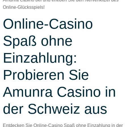
Online-Glücksspiels!
Online-Casino
Spaß ohne
Einzahlung:
Probieren Sie
Amunra Casino in
der Schweiz aus
Entdecken Sie Online-Casino Spaß ohne Einzahlung in der