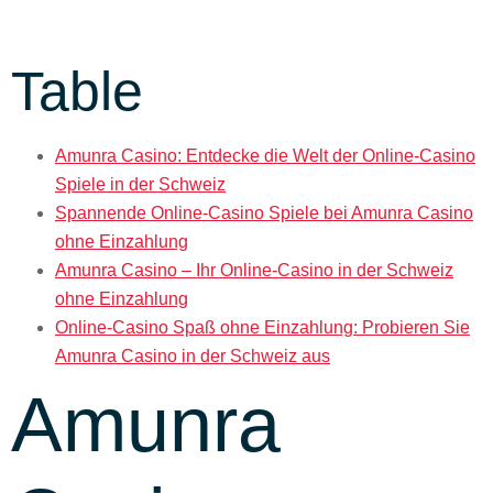
Table
Amunra Casino: Entdecke die Welt der Online-Casino
Spiele in der Schweiz
Spannende Online-Casino Spiele bei Amunra Casino
ohne Einzahlung
Amunra Casino – Ihr Online-Casino in der Schweiz
ohne Einzahlung
Online-Casino Spaß ohne Einzahlung: Probieren Sie
Amunra Casino in der Schweiz aus
Amunra