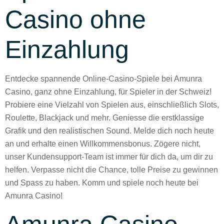
Casino ohne
Einzahlung
Entdecke spannende Online-Casino-Spiele bei Amunra
Casino, ganz ohne Einzahlung, für Spieler in der Schweiz!
Probiere eine Vielzahl von Spielen aus, einschließlich Slots,
Roulette, Blackjack und mehr. Geniesse die erstklassige
Grafik und den realistischen Sound. Melde dich noch heute
an und erhalte einen Willkommensbonus. Zögere nicht,
unser Kundensupport-Team ist immer für dich da, um dir zu
helfen. Verpasse nicht die Chance, tolle Preise zu gewinnen
und Spass zu haben. Komm und spiele noch heute bei
Amunra Casino!