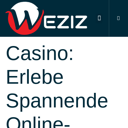
Amunra
Casino:
Erlebe
Spannende
Online-