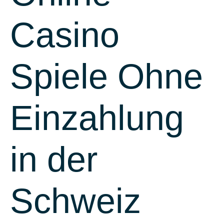
Casino
Spiele Ohne
Einzahlung
in der
Schweiz