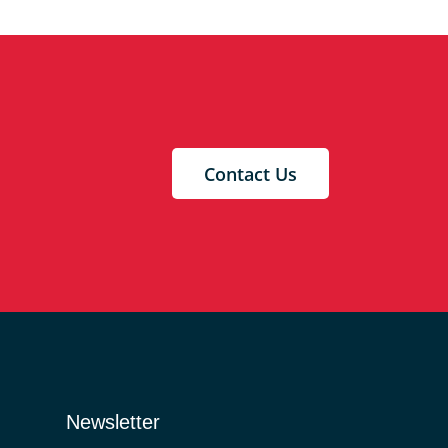
Contact Us
Newsletter