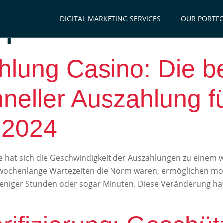
spilen
DIGITAL MARKETING SERVICES
OUR PORTFO
hlung Casino: Die b
hneller Auszahlung f
 2024
e hat sich die Geschwindigkeit der Auszahlungen zu einem w
 wochenlange Wartezeiten die Norm waren, ermöglichen mo
eniger Stunden oder sogar Minuten. Diese Veränderung hat