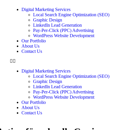
Digital Marketing Services
Local Search Engine Optimization (SEO)
Graphic Design
LinkedIn Lead Generation
Pay-Per-Click (PPC) Advertising
WordPress Website Development
Our Portfolio
About Us
Contact Us
Digital Marketing Services
Local Search Engine Optimization (SEO)
Graphic Design
LinkedIn Lead Generation
Pay-Per-Click (PPC) Advertising
WordPress Website Development
Our Portfolio
About Us
Contact Us