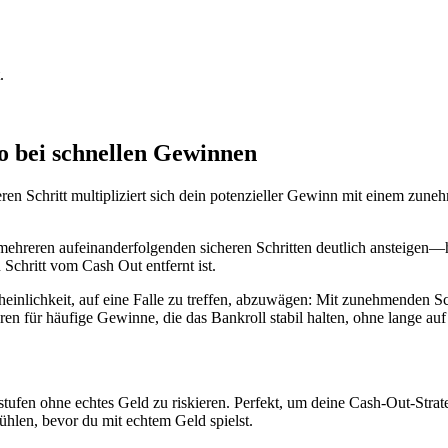
.
ko bei schnellen Gewinnen
heren Schritt multipliziert sich dein potenzieller Gewinn mit einem zu
h mehreren aufeinanderfolgenden sicheren Schritten deutlich ansteigen—
Schritt vom Cash Out entfernt ist.
heinlichkeit, auf eine Falle zu treffen, abzuwägen: Mit zunehmenden Sc
toren für häufige Gewinne, die das Bankroll stabil halten, ohne lange 
sstufen ohne echtes Geld zu riskieren. Perfekt, um deine Cash‑Out-Str
hlen, bevor du mit echtem Geld spielst.