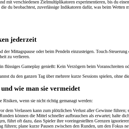
gt, und mit verschiedenen Zielmultiplikatoren experimentieren, bis du
 die du beobachtest, zuverlässige Indikatoren dafür, was beim Wetten mi
ken jederzeit
nd der Mittagspause oder beim Pendeln einzusteigen. Touch‑Steuerung e
eit zu verlieren.
n ein flüssiges Gameplay genießt: Kein Verzögern beim Voranschreiten
nnst du den ganzen Tag über mehrere kurze Sessions spielen, ohne die 
l und wie man sie vermeidet
e Risiken, wenn sie nicht richtig gemanagt werden:
r dem Verlassen kann zum plötzlichen Verlust aller Gewinne führen; set
unden können die Mittel schneller aufbrauchen als erwartet; halte dic
, führt oft dazu, dass Spieler ihre voreingestellten Grenzen ignorieren
g führen; plane kurze Pausen zwischen den Runden, um den Fokus neu