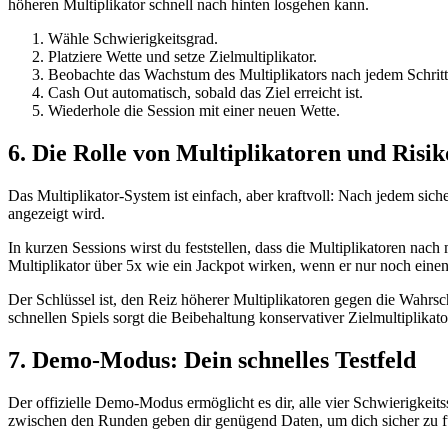
höheren Multiplikator schnell nach hinten losgehen kann.
Wähle Schwierigkeitsgrad.
Platziere Wette und setze Zielmultiplikator.
Beobachte das Wachstum des Multiplikators nach jedem Schritt
Cash Out automatisch, sobald das Ziel erreicht ist.
Wiederhole die Session mit einer neuen Wette.
6. Die Rolle von Multiplikatoren und Risi
Das Multiplikator-System ist einfach, aber kraftvoll: Nach jedem sic
angezeigt wird.
In kurzen Sessions wirst du feststellen, dass die Multiplikatoren nac
Multiplikator über 5x wie ein Jackpot wirken, wenn er nur noch einen 
Der Schlüssel ist, den Reiz höherer Multiplikatoren gegen die Wahrsc
schnellen Spiels sorgt die Beibehaltung konservativer Zielmultiplika
7. Demo‑Modus: Dein schnelles Testfeld
Der offizielle Demo-Modus ermöglicht es dir, alle vier Schwierigkeit
zwischen den Runden geben dir genügend Daten, um dich sicher zu fü