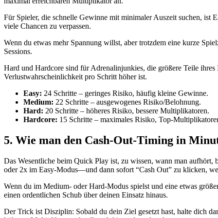
maximal erreichbaren Multiplikator an.
Für Spieler, die schnelle Gewinne mit minimaler Auszeit suchen, ist 
viele Chancen zu verpassen.
Wenn du etwas mehr Spannung willst, aber trotzdem eine kurze Spielz
Sessions.
Hard und Hardcore sind für Adrenalinjunkies, die größere Teile ihres 
Verlustwahrscheinlichkeit pro Schritt höher ist.
Easy:
24 Schritte – geringes Risiko, häufig kleine Gewinne.
Medium:
22 Schritte – ausgewogenes Risiko/Belohnung.
Hard:
20 Schritte – höheres Risiko, bessere Multiplikatoren.
Hardcore:
15 Schritte – maximales Risiko, Top-Multiplikatore
5. Wie man den Cash‑Out‑Timing in Minut
Das Wesentliche beim Quick Play ist, zu wissen, wann man aufhört, be
oder 2x im Easy‑Modus—und dann sofort “Cash Out” zu klicken, wenn
Wenn du im Medium- oder Hard-Modus spielst und eine etwas größere A
einen ordentlichen Schub über deinen Einsatz hinaus.
Der Trick ist Disziplin: Sobald du dein Ziel gesetzt hast, halte dich d