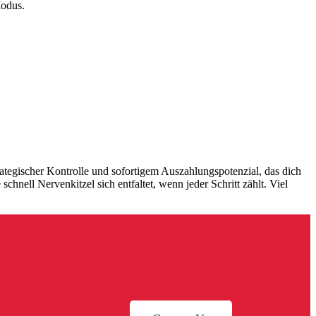
Modus.
tegischer Kontrolle und sofortigem Auszahlungspotenzial, das dich
hnell Nervenkitzel sich entfaltet, wenn jeder Schritt zählt. Viel