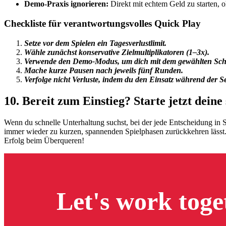
Demo‑Praxis ignorieren:
Direkt mit echtem Geld zu starten, 
Checkliste für verantwortungsvolles Quick Play
Setze vor dem Spielen ein Tagesverlustlimit.
Wähle zunächst konservative Zielmultiplikatoren (1–3x).
Verwende den Demo‑Modus, um dich mit dem gewählten Schwi
Mache kurze Pausen nach jeweils fünf Runden.
Verfolge nicht Verluste, indem du den Einsatz während der Se
10. Bereit zum Einstieg? Starte jetzt dein
Wenn du schnelle Unterhaltung suchst, bei der jede Entscheidung in
immer wieder zu kurzen, spannenden Spielphasen zurückkehren lässt. Ta
Erfolg beim Überqueren!
Let's work toge