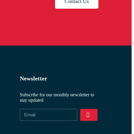
Contact Us
Newsletter
Subscribe for our monthly newsletter to
stay updated