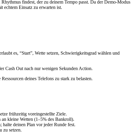
 einen Rhythmus findest, der zu deinem Tempo passt. Da der Demo‑Modus
t echtem Einsatz zu erwarten ist.
rlaubt es, “Start”, Wette setzen, Schwierigkeitsgrad wählen und
 oder Cash Out nach nur wenigen Sekunden Action.
Ressourcen deines Telefons zu stark zu belasten.
ze frühzeitig voreingestellte Ziele.
h an kleine Wetten (1–5% des Bankroll).
; halte deinen Plan vor jeder Runde fest.
 zu setzen.