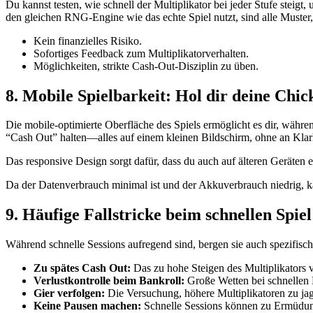
Du kannst testen, wie schnell der Multiplikator bei jeder Stufe stei
den gleichen RNG-Engine wie das echte Spiel nutzt, sind alle Muster,
Kein finanzielles Risiko.
Sofortiges Feedback zum Multiplikatorverhalten.
Möglichkeiten, strikte Cash‑Out-Disziplin zu üben.
8. Mobile Spielbarkeit: Hol dir deine Chic
Die mobile‑optimierte Oberfläche des Spiels ermöglicht es dir, währe
“Cash Out” halten—alles auf einem kleinen Bildschirm, ohne an Klarh
Das responsive Design sorgt dafür, dass du auch auf älteren Geräte
Da der Datenverbrauch minimal ist und der Akkuverbrauch niedrig, ka
9. Häufige Fallstricke beim schnellen Spie
Während schnelle Sessions aufregend sind, bergen sie auch spezifisch
Zu spätes Cash Out:
Das zu hohe Steigen des Multiplikators vo
Verlustkontrolle beim Bankroll:
Große Wetten bei schnellen R
Gier verfolgen:
Die Versuchung, höhere Multiplikatoren zu jagen
Keine Pausen machen:
Schnelle Sessions können zu Ermüdun