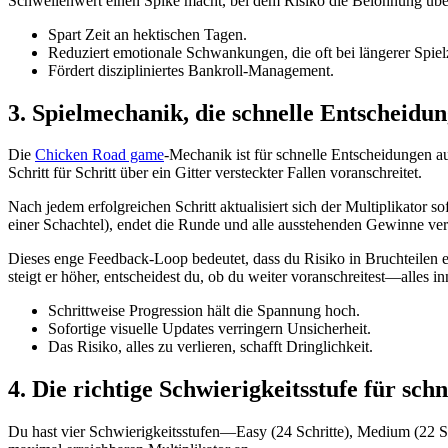
Schwellenwert einen Spike macht, bei dem Risiko die Belohnung übe
Spart Zeit an hektischen Tagen.
Reduziert emotionale Schwankungen, die oft bei längerer Spielz
Fördert diszipliniertes Bankroll-Management.
3. Spielmechanik, die schnelle Entscheidun
Die
Chicken Road game
-Mechanik ist für schnelle Entscheidungen 
Schritt für Schritt über ein Gitter versteckter Fallen voranschreitet.
Nach jedem erfolgreichen Schritt aktualisiert sich der Multiplikator 
einer Schachtel), endet die Runde und alle ausstehenden Gewinne ver
Dieses enge Feedback-Loop bedeutet, dass du Risiko in Bruchteilen ei
steigt er höher, entscheidest du, ob du weiter voranschreitest—alles 
Schrittweise Progression hält die Spannung hoch.
Sofortige visuelle Updates verringern Unsicherheit.
Das Risiko, alles zu verlieren, schafft Dringlichkeit.
4. Die richtige Schwierigkeitsstufe für sc
Du hast vier Schwierigkeitsstufen—Easy (24 Schritte), Medium (22 Schr