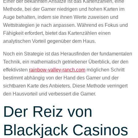
Einer der bekannten Ansätze ist das Kartenzählen, eine
Methode, bei der Gamer niedrigen und hohen Karten im
Auge behalten, indem sie ihnen Werte zuweisen und
Wettstrategien je nach anpassen. Während es Fokus und
Fähigkeit erfordert, bietet das Kartenzählen einen
analytischen Vorteil gegenüber dem Haus.
Noch ein Strategie ist das Herausfinden der fundamentalen
Technik, ein mathematisch getriebener Überblick, der den
effektivsten
rainbow-valley-ranch.com
möglichen Schritt
bestimmt abhängig von der Hand des Gamer und der
sichtbaren Karte des Anbieters. Diese Methode verringert
den Hausvorteil und verbessert die Gamer.
Der Reiz von
Blackjack Casinos