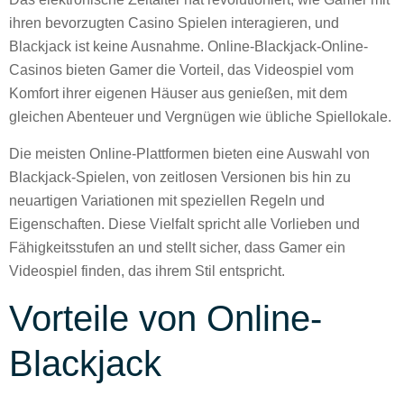
ihren bevorzugten Casino Spielen interagieren, und
Blackjack ist keine Ausnahme. Online-Blackjack-Online-
Casinos bieten Gamer die Vorteil, das Videospiel vom
Komfort ihrer eigenen Häuser aus genießen, mit dem
gleichen Abenteuer und Vergnügen wie übliche Spiellokale.
Die meisten Online-Plattformen bieten eine Auswahl von
Blackjack-Spielen, von zeitlosen Versionen bis hin zu
neuartigen Variationen mit speziellen Regeln und
Eigenschaften. Diese Vielfalt spricht alle Vorlieben und
Fähigkeitsstufen an und stellt sicher, dass Gamer ein
Videospiel finden, das ihrem Stil entspricht.
Vorteile von Online-
Blackjack