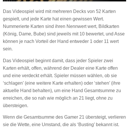
Das Videospiel wird mit mehreren Decks von 52 Karten
gespielt, und jede Karte hat einen gewissen Wert.
Nummerierte Karten sind ihren Nennwert wert, Bildkarten
(König, Dame, Bube) sind jeweils mit 10 bewertet, und Asse
können je nach Vorteil der Hand entweder 1 oder 11 wert
sein.
Das Videospiel beginnt damit, dass jeder Spieler zwei
Karten erhält, offen, während der Dealer eine Karte offen
und eine verdeckt erhält. Spieler müssen wählen, ob sie
‘schlagen’ (eine weitere Karte erhalten) oder ‘stehen’ (ihre
aktuelle Hand behalten), um eine Hand Gesamtsumme zu
erreichen, die so nah wie möglich an 21 liegt, ohne zu
übersteigen.
Wenn die Gesamtsumme des Gamer 21 übersteigt, verlieren
sie die Wette, eine Umstand, die als ‘Busting’ bekannt ist.