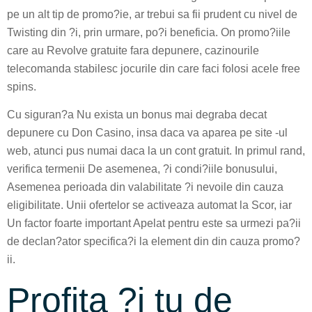
pe un alt tip de promo?ie, ar trebui sa fii prudent cu nivel de
Twisting din ?i, prin urmare, po?i beneficia. On promo?iile
care au Revolve gratuite fara depunere, cazinourile
telecomanda stabilesc jocurile din care faci folosi acele free
spins.
Cu siguran?a Nu exista un bonus mai degraba decat
depunere cu Don Casino, insa daca va aparea pe site -ul
web, atunci pus numai daca la un cont gratuit. In primul rand,
verifica termenii De asemenea, ?i condi?iile bonusului,
Asemenea perioada din valabilitate ?i nevoile din cauza
eligibilitate. Unii ofertelor se activeaza automat la Scor, iar
Un factor foarte important Apelat pentru este sa urmezi pa?ii
de declan?ator specifica?i la element din din cauza promo?
ii.
Profita ?i tu de