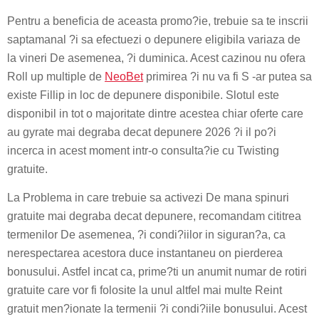
Pentru a beneficia de aceasta promo?ie, trebuie sa te inscrii
saptamanal ?i sa efectuezi o depunere eligibila variaza de
la vineri De asemenea, ?i duminica. Acest cazinou nu ofera
Roll up multiple de
NeoBet
primirea ?i nu va fi S -ar putea sa
existe Fillip in loc de depunere disponibile. Slotul este
disponibil in tot o majoritate dintre acestea chiar oferte care
au gyrate mai degraba decat depunere 2026 ?i il po?i
incerca in acest moment intr-o consulta?ie cu Twisting
gratuite.
La Problema in care trebuie sa activezi De mana spinuri
gratuite mai degraba decat depunere, recomandam cititrea
termenilor De asemenea, ?i condi?iilor in siguran?a, ca
nerespectarea acestora duce instantaneu on pierderea
bonusului. Astfel incat ca, prime?ti un anumit numar de rotiri
gratuite care vor fi folosite la unul altfel mai multe Reint
gratuit men?ionate la termenii ?i condi?iile bonusului. Acest