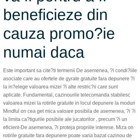
beneficieze din
cauza promo?ie
numai daca
Este important sa cite?ti termenii De asemenea, ?i condi?iile
asociate care au ofertele de gyrate gratuite fara depunere ?i
la in?elege valoarea mizei ?i alte restric?ii care sunt
aplicate. Fundamental, cazinourile telecomanda stabilesc
valoarea mizei la rotirile gratuite in locul depunere la moduri
Mindful on cea get mica valoare posibila de asemenea, ?i ?i
la limita ca?tigurile posibile ale jucatorilor , precum ?i un
eficient-De asemenea, ?i proteja propriile interese. Miza on
rotirile gratuite fara depunere poate varia bazat cazinou de