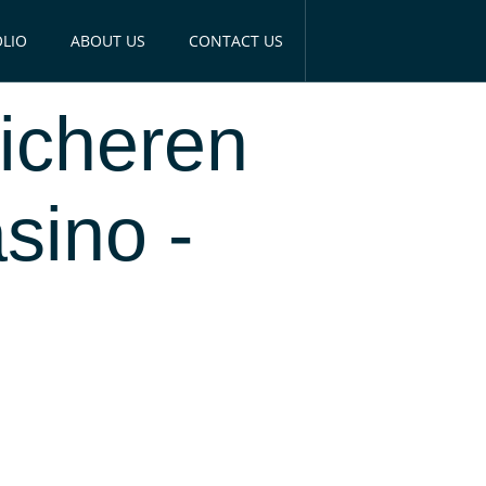
tschland
LIO
ABOUT US
CONTACT US
icheren
sino -