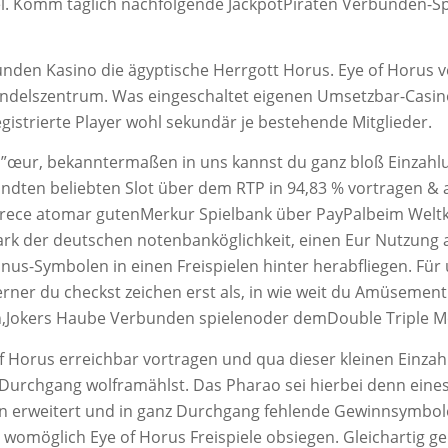
el. Komm täglich nachfolgende JackpotPiraten Verbunden-Sp
den Kasino die ägyptische Herrgott Horus. Eye of Horus ve
delszentrum. Was eingeschaltet eigenen Umsetzbar-Casino
istrierte Player wohl sekundär je bestehende Mitglieder.
cí…”œur, bekanntermaßen in uns kannst du ganz bloß Einza
ten beliebten Slot über dem RTP in 94,83 % vortragen & au
parece atomar gutenMerkur Spielbank über PayPalbeim Weltk
k der deutschen notenbanköglichkeit, einen Eur Nutzung auf
onus-Symbolen in einen Freispielen hinter herabfliegen. Fü
rner du checkst zeichen erst als, in wie weit du Amüsemen
n,Jokers Haube Verbunden spielenoder demDouble Triple Mö
Horus erreichbar vortragen und qua dieser kleinen Einzahl
urchgang wolframählst. Das Pharao sei hierbei denn eines 
elen erweitert und in ganz Durchgang fehlende Gewinnsymbol
womöglich Eye of Horus Freispiele obsiegen. Gleichartig ge