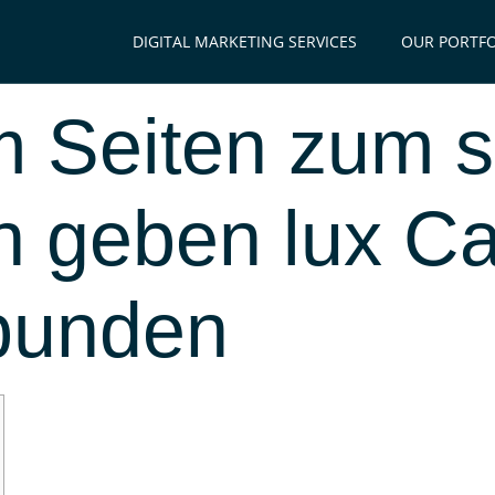
us Kasino Deu
DIGITAL MARKETING SERVICES
OUR PORTFO
 Seiten zum s
 geben lux Ca
bunden