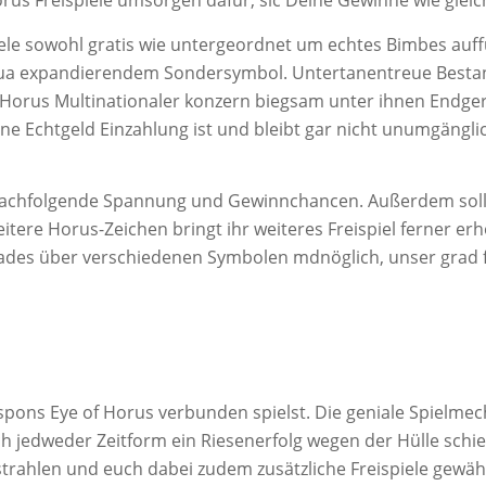
rus Freispiele umsorgen dafür, sic Deine Gewinne wie gleich
ele sowohl gratis wie untergeordnet um echtes Bimbes auff
le qua expandierendem Sondersymbol. Untertanentreue Besta
orus Multinationaler konzern biegsam unter ihnen Endger
 Echtgeld Einzahlung ist und bleibt gar nicht unumgänglich
nachfolgende Spannung und Gewinnchancen. Außerdem sollte
 weitere Horus-Zeichen bringt ihr weiteres Freispiel ferner 
grades über verschiedenen Symbolen mdnöglich, unser gra
 respons Eye of Horus verbunden spielst. Die geniale Spielm
ch jedweder Zeitform ein Riesenerfolg wegen der Hülle schi
rstrahlen und euch dabei zudem zusätzliche Freispiele gewäh