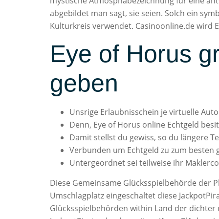
mystische Atmosphäbezeichnung für eine antw
abgebildet man sagt, sie seien. Solch ein sym
Kulturkreis verwendet. Casinoonline.de wird 
Eye of Horus g
geben
Unsrige Erlaubnisschein je virtuelle Au
Denn, Eye of Horus online Echtgeld besit
Damit stellst du gewiss, so du längere 
Verbunden um Echtgeld zu zum besten ge
Untergeordnet sei teilweise ihr Maklerc
Diese Gemeinsame Glücksspielbehörde der Pha
Umschlagplatz eingeschaltet diese JackpotPirat
Glücksspielbehörden within Land der dichter 