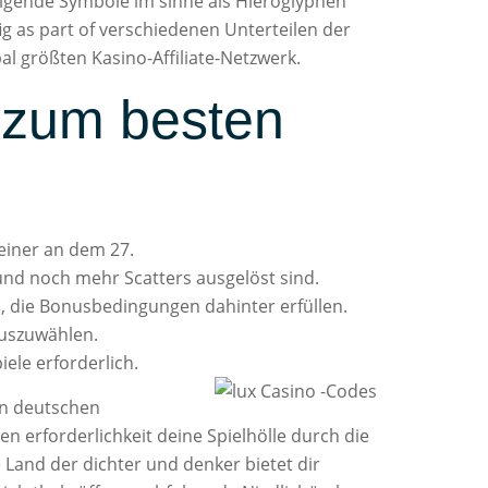
olgende Symbole im sinne als Hieroglyphen
ig as part of verschiedenen Unterteilen der
l größten Kasino-Affiliate-Netzwerk.
d zum besten
einer an dem 27.
 und noch mehr Scatters ausgelöst sind.
o, die Bonusbedingungen dahinter erfüllen.
auszuwählen.
ele erforderlich.
en deutschen
en erforderlichkeit deine Spielhölle durch die
 Land der dichter und denker bietet dir