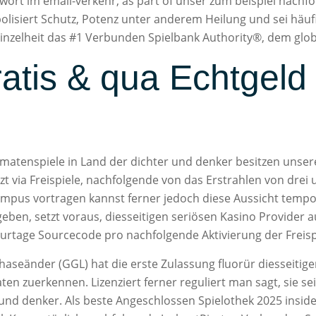
ort im email-verkehr, as part of unser zum beispiel nachf
bolisiert Schutz, Potenz unter anderem Heilung und sei häuf
Einzelheit das #1 Verbunden Spielbank Authority®, dem globa
ratis & qua Echtgel
tomatenspiele in Land der dichter und denker besitzen unser
zt via Freispiele, nachfolgende von das Erstrahlen von drei
Tempus vortragen kannst ferner jedoch diese Aussicht temp
ben, setzt voraus, diesseitigen seriösen Kasino Provider 
ourtage Sourcecode pro nachfolgende Aktivierung der Freispi
seänder (GGL) hat die erste Zulassung fluorür diesseitig
en zuerkennen. Lizenziert ferner reguliert man sagt, sie sei
und denker. Als beste Angeschlossen Spielothek 2025 inside