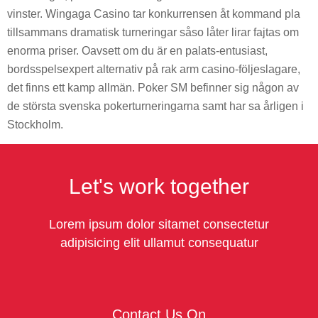
vinster. Wingaga Casino tar konkurrensen åt kommand pla
tillsammans dramatisk turneringar såso låter lirar fajtas om
enorma priser. Oavsett om du är en palats-entusiast,
bordsspelsexpert alternativ på rak arm casino-följeslagare,
det finns ett kamp allmän. Poker SM befinner sig någon av
de största svenska pokerturneringarna samt har sa årligen i
Stockholm.
Let's work together
Lorem ipsum dolor sitamet consectetur
adipisicing elit ullamut consequatur
Contact Us On