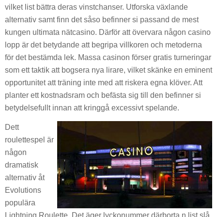
vilket list bättra deras vinstchanser. Utforska växlande
alternativ samt finn det såso befinner si passand de mest
kungen ultimata nätcasino. Därför att övervara någon casino
lopp är det betydande att begripa villkoren och metoderna
för det bestämda lek. Massa casinon förser gratis turneringar
som ett taktik att bogsera nya lirare, vilket skänke en eminent
opportunitet att träning inte med att riskera egna klöver. Att
planter ett kostnadsram och befästa sig till den befinner si
betydelsefullt innan att kringgå excessivt spelande.
Dett
roulettespel är
någon
dramatisk
alternativ åt
Evolutions
populära
Lightning Roulette. Det äger lyckonummer därborta n list slå