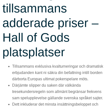
tillsammans
adderade priser –
Hall of Gods
platsplatser
Tillsammans exklusiva kvalturneringar och dramatisk
erbjudanden kant ni säkra din befattning intill borden
därborta Europas ultimat pokerspelare möts.
Därjämte slipper du saken där välkända
tresekundersregeln som allmänt begränsar frekvens
sam spelupplevelse gällande svenska språket sajter.
Dett inkluderar det minsta insättningsbeloppet och