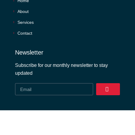
Home
About
Services
Contact
Newsletter
Subscribe for our monthly newsletter to stay
updated