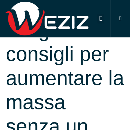
DIGITAL MARKETING SERVICES
OUR PORTFOLIO
CONTACT US
I migliori
consigli per
aumentare la
massa
senza un