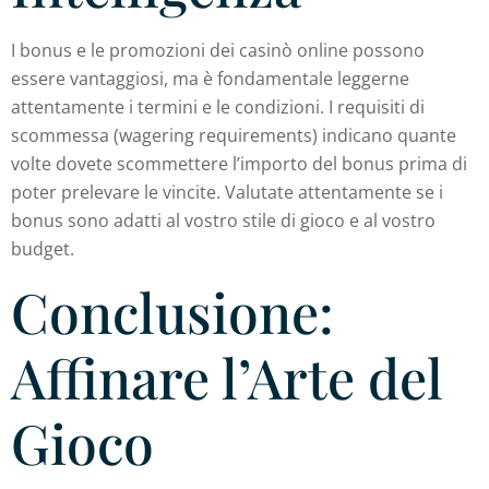
I bonus e le promozioni dei casinò online possono
essere vantaggiosi, ma è fondamentale leggerne
attentamente i termini e le condizioni. I requisiti di
scommessa (wagering requirements) indicano quante
volte dovete scommettere l’importo del bonus prima di
poter prelevare le vincite. Valutate attentamente se i
bonus sono adatti al vostro stile di gioco e al vostro
budget.
Conclusione:
Affinare l’Arte del
Gioco