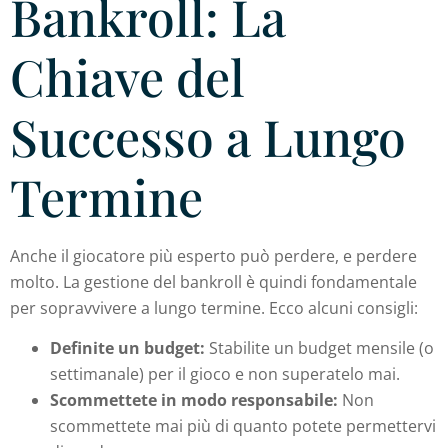
Bankroll: La
Chiave del
Successo a Lungo
Termine
Anche il giocatore più esperto può perdere, e perdere
molto. La gestione del bankroll è quindi fondamentale
per sopravvivere a lungo termine. Ecco alcuni consigli:
Definite un budget:
Stabilite un budget mensile (o
settimanale) per il gioco e non superatelo mai.
Scommettete in modo responsabile:
Non
scommettete mai più di quanto potete permettervi