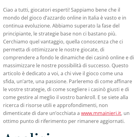
Ciao a tutti, giocatori esperti! Sappiamo bene che il
mondo del gioco d’azzardo online in Italia è vasto e in
continua evoluzione. Abbiamo superato la fase del
principiante, le strategie base non ci bastano più.
Cerchiamo quel vantaggio, quella conoscenza che ci
permetta di ottimizzare le nostre giocate, di
comprendere a fondo le dinamiche dei casinò online e di
massimizzare le nostre possibilità di successo. Questo
articolo è dedicato a voi, a chi vive il gioco come una
sfida, un’arte, una passione. Parleremo di come affinare
le vostre strategie, di come scegliere i casinò giusti e di
come gestire al meglio il vostro bankroll. E se siete alla
ricerca di risorse utili e approfondimenti, non
dimenticate di dare un’occhiata a
www.mmainieri.it
, un
ottimo punto di riferimento per rimanere aggiornati.