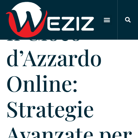
Il Gioco
d’Azzardo
Online:
Strategie
Avanzate per