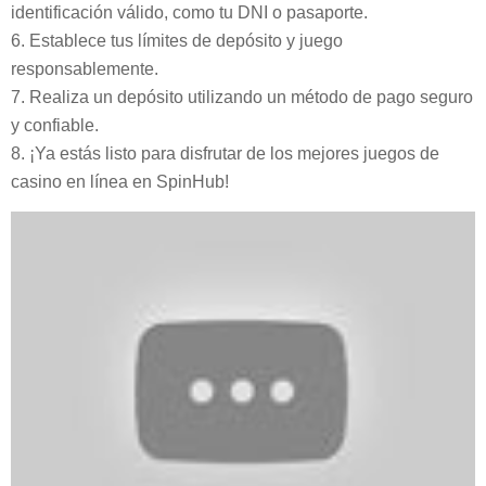
identificación válido, como tu DNI o pasaporte.
6. Establece tus límites de depósito y juego
responsablemente.
7. Realiza un depósito utilizando un método de pago seguro
y confiable.
8. ¡Ya estás listo para disfrutar de los mejores juegos de
casino en línea en SpinHub!