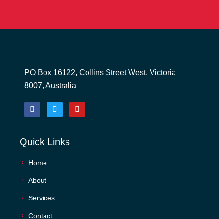
PO Box 16122, Collins Street West, Victoria
8007, Australia
Quick Links
Home
About
Services
Contact