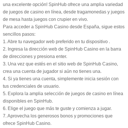
una excelente opción! SpinHub ofrece una amplia variedad
de juegos de casino en línea, desde tragamonedas y juegos
de mesa hasta juegos con crupier en vivo.
Para acceder a SpinHub Casino desde España, sigue estos
sencillos pasos:
1. Abre tu navegador web preferido en tu dispositivo .
2. Ingresa la dirección web de SpinHub Casino en la barra
de direcciones y presiona enter.
3. Una vez que estés en el sitio web de SpinHub Casino,
crea una cuenta de jugador si aún no tienes una.
4. Si ya tienes una cuenta, simplemente inicia sesión con
tus credenciales de usuario.
5. Explora la amplia selección de juegos de casino en línea
disponibles en SpinHub.
6. Elige el juego que más te guste y comienza a jugar.
7. Aprovecha los generosos bonos y promociones que
ofrece SpinHub Casino.