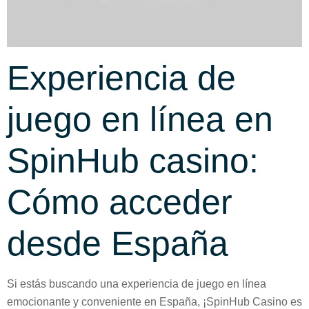
Experiencia de
juego en línea en
SpinHub casino:
Cómo acceder
desde España
Si estás buscando una experiencia de juego en línea
emocionante y conveniente en España, ¡SpinHub Casino es