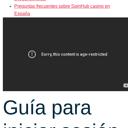
Preguntas frecuentes sobre SpinHub casino en
España
Guía para