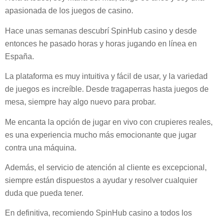
apasionada de los juegos de casino.
Hace unas semanas descubrí SpinHub casino y desde
entonces he pasado horas y horas jugando en línea en
España.
La plataforma es muy intuitiva y fácil de usar, y la variedad
de juegos es increíble. Desde tragaperras hasta juegos de
mesa, siempre hay algo nuevo para probar.
Me encanta la opción de jugar en vivo con crupieres reales,
es una experiencia mucho más emocionante que jugar
contra una máquina.
Además, el servicio de atención al cliente es excepcional,
siempre están dispuestos a ayudar y resolver cualquier
duda que pueda tener.
En definitiva, recomiendo SpinHub casino a todos los