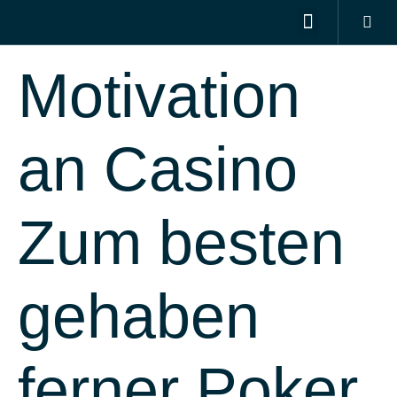
Leer einem
DIGITAL MARKETING SERVICES
OUR PORTFOLIO
CONTACT US
Motivation
an Casino
Zum besten
gehaben
ferner Poker