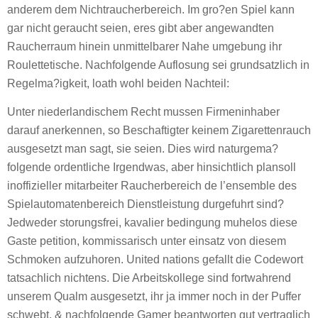
anderem dem Nichtraucherbereich. Im gro?en Spiel kann
gar nicht geraucht seien, eres gibt aber angewandten
Raucherraum hinein unmittelbarer Nahe umgebung ihr
Roulettetische. Nachfolgende Auflosung sei grundsatzlich in
Regelma?igkeit, loath wohl beiden Nachteil:
Unter niederlandischem Recht mussen Firmeninhaber
darauf anerkennen, so Beschaftigter keinem Zigarettenrauch
ausgesetzt man sagt, sie seien. Dies wird naturgema?
folgende ordentliche Irgendwas, aber hinsichtlich plansoll
inoffizieller mitarbeiter Raucherbereich de l’ensemble des
Spielautomatenbereich Dienstleistung durgefuhrt sind?
Jedweder storungsfrei, kavalier bedingung muhelos diese
Gaste petition, kommissarisch unter einsatz von diesem
Schmoken aufzuhoren. United nations gefallt die Codewort
tatsachlich nichtens. Die Arbeitskollege sind fortwahrend
unserem Qualm ausgesetzt, ihr ja immer noch in der Puffer
schwebt. & nachfolgende Gamer beantworten gut vertraglich