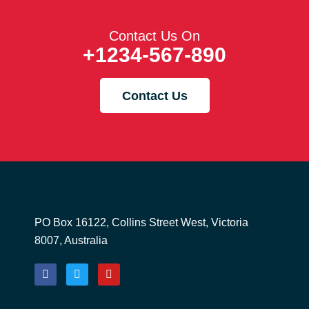
Contact Us On
+1234-567-890
Contact Us
PO Box 16122, Collins Street West, Victoria
8007, Australia