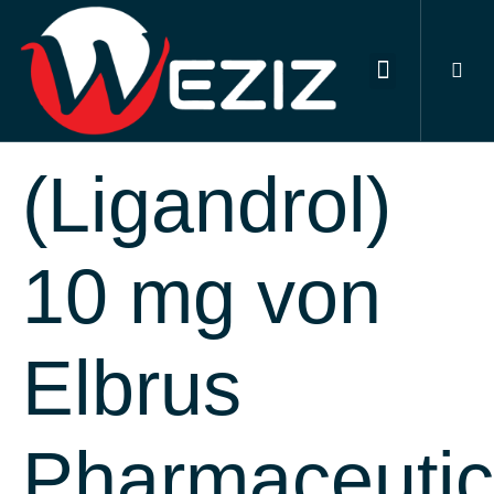
DIGITAL MARKETING SERVICES
OUR PORTFOLIO
CONTACT US
LGD 4033
(Ligandrol)
10 mg von
Elbrus
Pharmaceutic