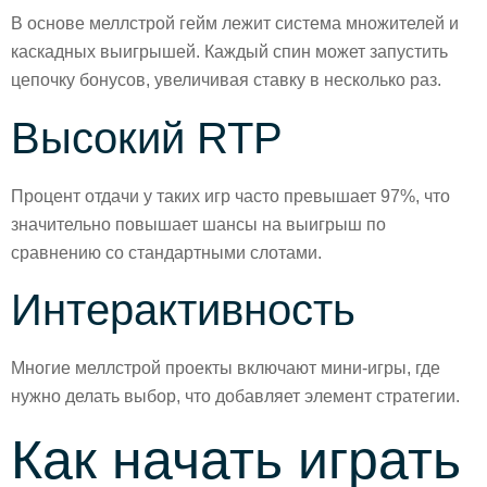
В основе меллстрой гейм лежит система множителей и
каскадных выигрышей. Каждый спин может запустить
цепочку бонусов, увеличивая ставку в несколько раз.
Высокий RTP
Процент отдачи у таких игр часто превышает 97%, что
значительно повышает шансы на выигрыш по
сравнению со стандартными слотами.
Интерактивность
Многие меллстрой проекты включают мини-игры, где
нужно делать выбор, что добавляет элемент стратегии.
Как начать играть