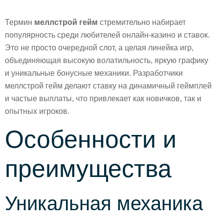
Термин
меллстрой гейм
стремительно набирает
популярность среди любителей онлайн-казино и ставок.
Это не просто очередной слот, а целая линейка игр,
объединяющая высокую волатильность, яркую графику
и уникальные бонусные механики. Разработчики
меллстрой гейм делают ставку на динамичный геймплей
и частые выплаты, что привлекает как новичков, так и
опытных игроков.
Особенности и
преимущества
Уникальная механика