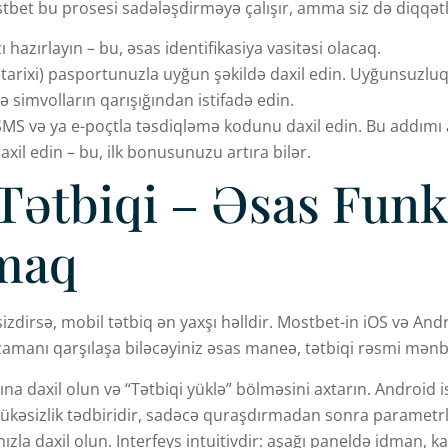
Mostbet bu prosesi sadələşdirməyə çalışır, amma siz də diqqətli
hazırlayın – bu, əsas identifikasiya vasitəsi olacaq.
 tarixi) pasportunuzla uyğun şəkildə daxil edin. Uyğunsuzlu
və simvolların qarışığından istifadə edin.
S və ya e-poçtla təsdiqləmə kodunu daxil edin. Bu addımı 
l edin – bu, ilk bonusunuzu artıra bilər.
Tətbiqi – Əsas Funk
amaq
zdirsə, mobil tətbiq ən yaxşı həlldir. Mostbet-in iOS və And
zamanı qarşılaşa biləcəyiniz əsas maneə, tətbiqi rəsmi mə
na daxil olun və “Tətbiqi yüklə” bölməsini axtarın. Android
hlükəsizlik tədbiridir, sadəcə quraşdırmadan sonra paramet
la daxil olun. Interfeys intuitivdir: aşağı paneldə idman, 