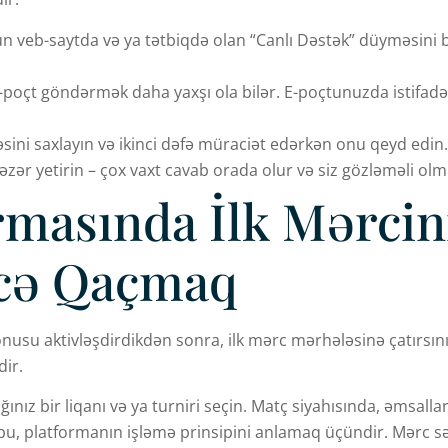
üçün veb-saytda və ya tətbiqdə olan “Canlı Dəstək” düyməsini 
çt göndərmək daha yaxşı ola bilər. E-poçtunuzda istifadəçi a
ini saxlayın və ikinci dəfə müraciət edərkən onu qeyd edin.
əzər yetirin – çox vaxt cavab orada olur və siz gözləməli ol
rmasında İlk Mərcin
cə Qaçmaq
nusu aktivləşdirdikdən sonra, ilk mərc mərhələsinə çatırsı
ir.
ğınız bir liqanı və ya turniri seçin. Matç siyahısında, əmsall
 – bu, platformanın işləmə prinsipini anlamaq üçündir. Mərc s