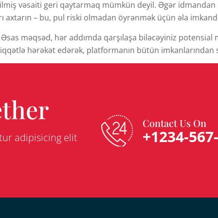
ilmiş vəsaiti geri qaytarmaq mümkün deyil. Əgər idmandan ç
ı axtarın – bu, pul riski olmadan öyrənmək üçün əla imkandı
 Əsas məqsəd, hər addımda qarşılaşa biləcəyiniz potensial
qqətlə hərəkət edərək, platformanın bütün imkanlarından sə
ether
Contact Us On
+1234-567
r adipisicing elit