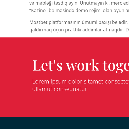
və məbləği təsdiqləyin. Unutmayın ki, mərc ed
“Kazino” bölməsində demo rejimi olan oyunlar
Mostbet platformasının ümumi baxışı belədir.
qaldırmaq üçün praktiki addımlar atmaqdır. Di
Let's work tog
Lorem ipsum dolor sitamet consectetu
ullamut consequatur