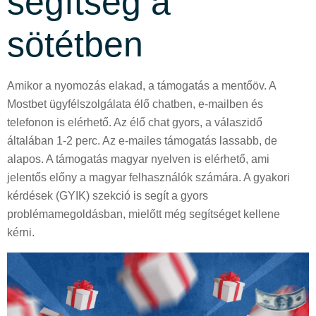
segítség a
sötétben
Amikor a nyomozás elakad, a támogatás a mentőöv. A
Mostbet ügyfélszolgálata élő chatben, e-mailben és
telefonon is elérhető. Az élő chat gyors, a válaszidő
általában 1-2 perc. Az e-mailes támogatás lassabb, de
alapos. A támogatás magyar nyelven is elérhető, ami
jelentős előny a magyar felhasználók számára. A gyakori
kérdések (GYIK) szekció is segít a gyors
problémamegoldásban, mielőtt még segítséget kellene
kérni.