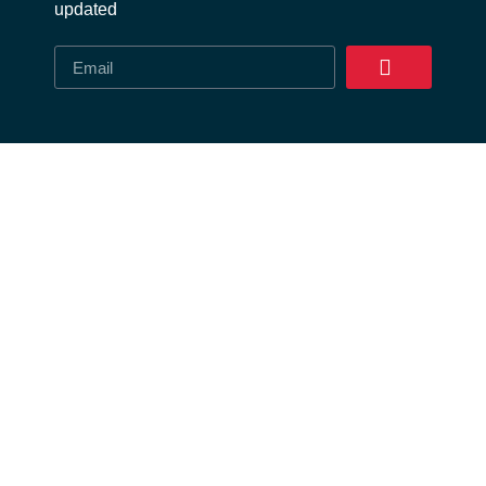
updated