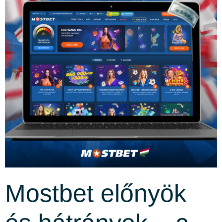
Mostbet előnyök