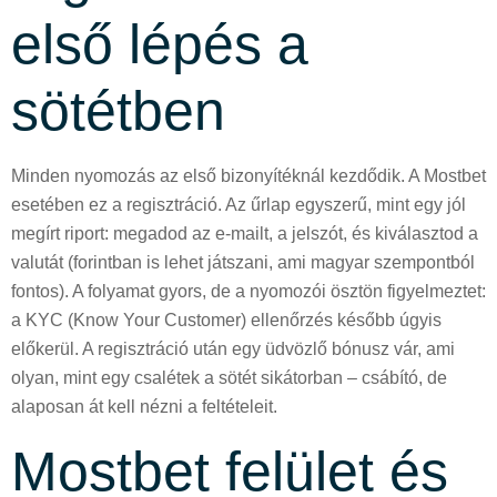
első lépés a
sötétben
Minden nyomozás az első bizonyítéknál kezdődik. A Mostbet
esetében ez a regisztráció. Az űrlap egyszerű, mint egy jól
megírt riport: megadod az e-mailt, a jelszót, és kiválasztod a
valutát (forintban is lehet játszani, ami magyar szempontból
fontos). A folyamat gyors, de a nyomozói ösztön figyelmeztet:
a KYC (Know Your Customer) ellenőrzés később úgyis
előkerül. A regisztráció után egy üdvözlő bónusz vár, ami
olyan, mint egy csalétek a sötét sikátorban – csábító, de
alaposan át kell nézni a feltételeit.
Mostbet felület és