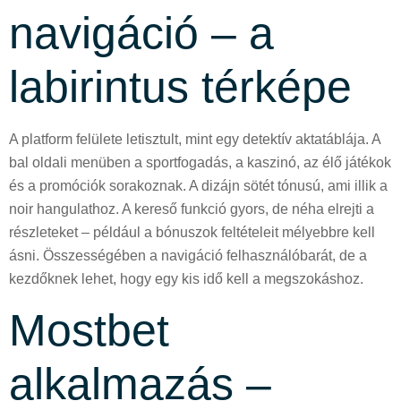
navigáció – a
labirintus térképe
A platform felülete letisztult, mint egy detektív aktatáblája. A
bal oldali menüben a sportfogadás, a kaszinó, az élő játékok
és a promóciók sorakoznak. A dizájn sötét tónusú, ami illik a
noir hangulathoz. A kereső funkció gyors, de néha elrejti a
részleteket – például a bónuszok feltételeit mélyebbre kell
ásni. Összességében a navigáció felhasználóbarát, de a
kezdőknek lehet, hogy egy kis idő kell a megszokáshoz.
Mostbet
alkalmazás –