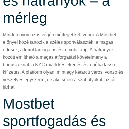
és hátrányok – a
mérleg
Minden nyomozás végén mérleget kell vonni. A Mostbet
előnyei közé tartozik a széles sportválaszték, a magas
oddsok, a forint támogatás és a mobil app. A hátrányok
között említhető a magas átforgatási követelmény a
bónuszoknál, a KYC miatti késlekedés és a néha lassú
kifizetés. A platform olyan, mint egy kétarcú város: vonzó és
veszélyes egyszerre, de aki ismeri a szabályokat, az jól
járhat.
Mostbet
sportfogadás és