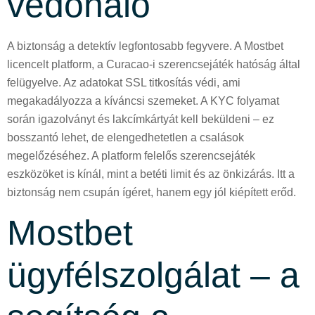
védőháló
A biztonság a detektív legfontosabb fegyvere. A Mostbet
licencelt platform, a Curacao-i szerencsejáték hatóság által
felügyelve. Az adatokat SSL titkosítás védi, ami
megakadályozza a kíváncsi szemeket. A KYC folyamat
során igazolványt és lakcímkártyát kell beküldeni – ez
bosszantó lehet, de elengedhetetlen a csalások
megelőzéséhez. A platform felelős szerencsejáték
eszközöket is kínál, mint a betéti limit és az önkizárás. Itt a
biztonság nem csupán ígéret, hanem egy jól kiépített erőd.
Mostbet
ügyfélszolgálat – a