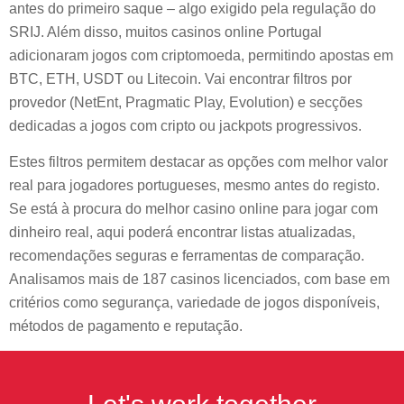
antes do primeiro saque – algo exigido pela regulação do
SRIJ. Além disso, muitos casinos online Portugal
adicionaram jogos com criptomoeda, permitindo apostas em
BTC, ETH, USDT ou Litecoin. Vai encontrar filtros por
provedor (NetEnt, Pragmatic Play, Evolution) e secções
dedicadas a jogos com cripto ou jackpots progressivos.
Estes filtros permitem destacar as opções com melhor valor
real para jogadores portugueses, mesmo antes do registo.
Se está à procura do melhor casino online para jogar com
dinheiro real, aqui poderá encontrar listas atualizadas,
recomendações seguras e ferramentas de comparação.
Analisamos mais de 187 casinos licenciados, com base em
critérios como segurança, variedade de jogos disponíveis,
métodos de pagamento e reputação.