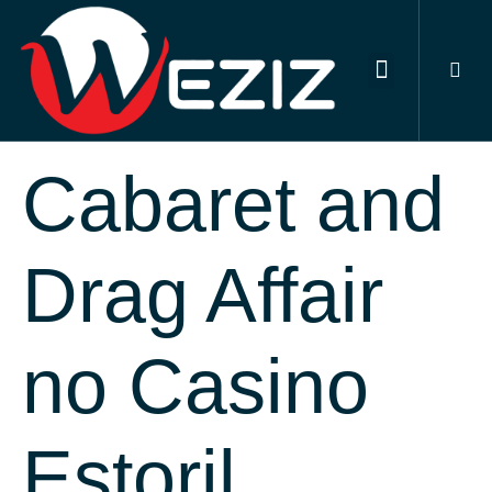
DIGITAL MARKETING SERVICES
OUR PORTFOLIO
CONTACT US
MUAH! A
Cabaret and
Drag Affair
no Casino
Estoril