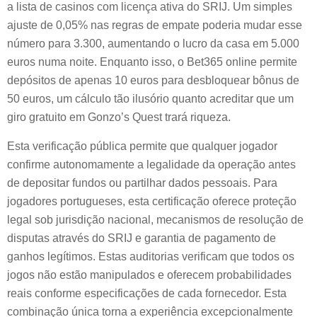
a lista de casinos com licença ativa do SRIJ. Um simples
ajuste de 0,05% nas regras de empate poderia mudar esse
número para 3.300, aumentando o lucro da casa em 5.000
euros numa noite. Enquanto isso, o Bet365 online permite
depósitos de apenas 10 euros para desbloquear bônus de
50 euros, um cálculo tão ilusório quanto acreditar que um
giro gratuito em Gonzo’s Quest trará riqueza.
Esta verificação pública permite que qualquer jogador
confirme autonomamente a legalidade da operação antes
de depositar fundos ou partilhar dados pessoais. Para
jogadores portugueses, esta certificação oferece proteção
legal sob jurisdição nacional, mecanismos de resolução de
disputas através do SRIJ e garantia de pagamento de
ganhos legítimos. Estas auditorias verificam que todos os
jogos não estão manipulados e oferecem probabilidades
reais conforme especificações de cada fornecedor. Esta
combinação única torna a experiência excepcionalmente