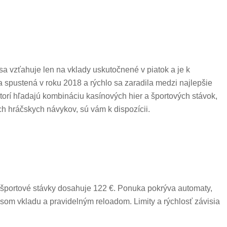
a vzťahuje len na vklady uskutočnené v piatok a je k
la spustená v roku 2018 a rýchlo sa zaradila medzi najlepšie
 ktorí hľadajú kombináciu kasínových hier a športových stávok,
ch hráčskych návykov, sú vám k dispozícii.
e športové stávky dosahuje 122 €. Ponuka pokrýva automaty,
pasom vkladu a pravidelným reloadom. Limity a rýchlosť závisia