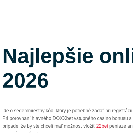
Najlepšie on
2026
Ide o sedemmiestny kód, ktorý je potrebné zadať pri registrác
Pri porovnaní hlavného DOXXbet vstupného casino bonusu s ko
prípade, že by ste chceli mať možnosť vložiť
22bet
peniaze ano