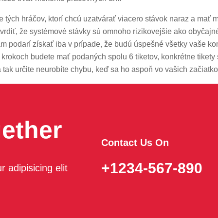
 tých hráčov, ktorí chcú uzatvárať viacero stávok naraz a ma
vrdiť, že systémové stávky sú omnoho rizikovejšie ako obyčajné
ám podarí získať iba v prípade, že budú úspešné všetky vaše k
ch krokoch budete mať podaných spolu 6 tiketov, konkrétne ti
 tak určite neurobíte chybu, keď sa ho aspoň vo vašich začiatk
gether
Contact Us On
+1234-567-890
adipisicing elit