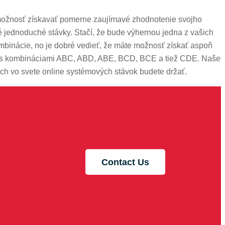
ť možnosť získavať pomerne zaujímavé zhodnotenie svojho
 jednoduché stávky. Stačí, že bude výhernou jedna z vašich
ombinácie, no je dobré vedieť, že máte možnosť získať aspoň
kety s kombináciami ABC, ABD, ABE, BCD, BCE a tiež CDE. Naše
och vo svete online systémových stávok budete držať.
Contact Us