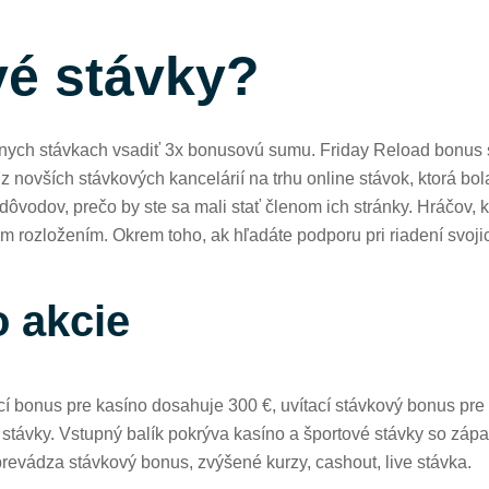
vé stávky?
vnych stávkach vsadiť 3x bonusovú sumu. Friday Reload bonus s
z novších stávkových kancelárií na trhu online stávok, ktorá bo
a dôvodov, prečo by ste sa mali stať členom ich stránky. Hráčov,
m rozložením. Okrem toho, ak hľadáte podporu pri riadení svoji
 akcie
ací bonus pre kasíno dosahuje 300 €, uvítací stávkový bonus pr
vé stávky. Vstupný balík pokrýva kasíno a športové stávky so zá
prevádza stávkový bonus, zvýšené kurzy, cashout, live stávka.