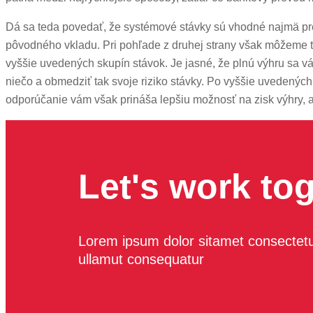
Dá sa teda povedať, že systémové stávky sú vhodné najmä pre
pôvodného vkladu. Pri pohľade z druhej strany však môžeme t
vyššie uvedených skupín stávok. Je jasné, že plnú výhru sa v
niečo a obmedziť tak svoje riziko stávky. Po vyššie uvedený
odporúčanie vám však prináša lepšiu možnosť na zisk výhry, a
Let's work to
Lorem ipsum dolor sitamet consectetur 
ullamut consequatur