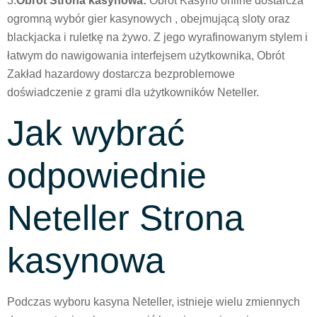
3.
Obrót Strona kasynowa:
Obrót Kasyno online dostarcza
ogromną wybór gier kasynowych , obejmującą sloty oraz
blackjacka i ruletkę na żywo. Z jego wyrafinowanym stylem i
łatwym do nawigowania interfejsem użytkownika, Obrót
Zakład hazardowy dostarcza bezproblemowe
doświadczenie z grami dla użytkowników Neteller.
Jak wybrać
odpowiednie
Neteller Strona
kasynowa
Podczas wyboru kasyna Neteller, istnieje wielu zmiennych