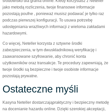
środowisko dla grania online. Kiedy korzystasz z Neteller
jako metodą rozliczenia, twoje finansowe informacje
pozostają poufne , ponieważ musisz podawać je tylko raz
podczas pierwszej konfiguracji. To usuwa potrzebę
udostępniania wrażliwych informacji z wieloma zakładami
hazardowymi.
Co więcej, Neteller korzysta z sztywne środki
zabezpieczenia, w tym dwuskładnikową weryfikację i
zaawansowane szyfrowanie, aby chronić konta
użytkowników oraz transakcje. Te procedury zapewniają, że
twoje środki są bezpieczne i twoje osobiste informacje
pozostają prywatne.
Ostateczne myśli
Kasyna Neteller dostarczająpraktyczny i bezpieczny metodę
na docenianie hazardu online. Dzięki szerokiej akceptacji,