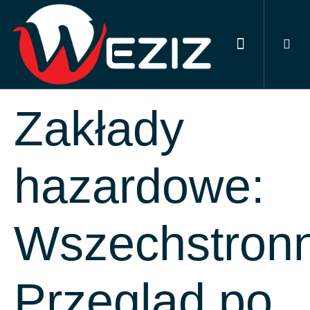
DIGITAL MARKETING SERVICES
OUR PORTFOLIO
CONTACT US
Neteller
Zakłady
hazardowe:
Wszechstron
Przegląd po