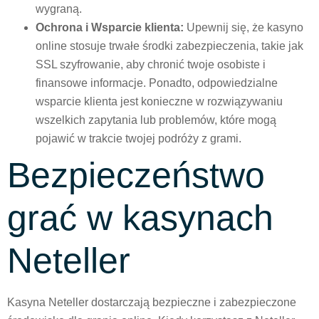
wygraną.
Ochrona i Wsparcie klienta:
Upewnij się, że kasyno
online stosuje trwałe środki zabezpieczenia, takie jak
SSL szyfrowanie, aby chronić twoje osobiste i
finansowe informacje. Ponadto, odpowiedzialne
wsparcie klienta jest konieczne w rozwiązywaniu
wszelkich zapytania lub problemów, które mogą
pojawić w trakcie twojej podróży z grami.
Bezpieczeństwo
grać w kasynach
Neteller
Kasyna Neteller dostarczają bezpieczne i zabezpieczone