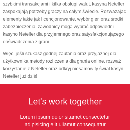
szybkimi transakcjami i kilka obsługi walut, kasyna Neteller
zaspokajają potrzeby graczy na całym świecie. Rozważając
elementy takie jak licencjonowanie, wybór gier, oraz środki
zabezpieczenia, zawodnicy mogą wybrać odpowiedni
kasyno Neteller dla przyjemnego oraz satysfakcjonującego
doświadczenia z grani.
Więc, jeśli szukasz godnej zaufania oraz przyjaznej dla
użytkownika metody rozliczenia dla grania online, rozważ
korzystanie z Neteller oraz odkryj niesamowity świat kasyn
Neteller już dziś!
Let's work together
Lorem ipsum dolor sitamet consectetur
adipisicing elit ullamut consequatur