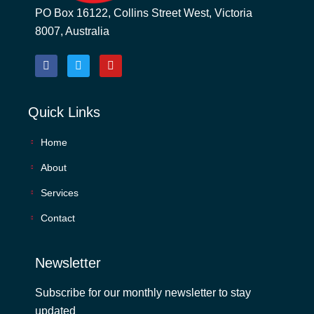
PO Box 16122, Collins Street West, Victoria
8007, Australia
Quick Links
Home
About
Services
Contact
Newsletter
Subscribe for our monthly newsletter to stay
updated