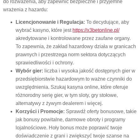
do rozważenia, aby zapewnić bezpieczne i przyjemne
wrażenia z hazardu:
Licencjonowanie i Regulacja:
To decydujące, aby
wybrać kasyno, które jest
https://x3betonline.pl/
akredytowane i kontrolowane przez zaufane organy.
To zapewnia, że zakład hazardowy działa w granicach
prawnych i przestrzega norm sektora dotyczących
sprawiedliwości i ochrony.
Wybór gier:
liczba i wysoka jakość dostępnych gier w
przedsiębiorstwie hazardowym to ważne czynniki do
uwzględnienia. Szukaj kasyna online, które oferuje
różnorodny serię gier, w tym sloty, gry stołowe,
alternatywy z żywym dealerem i więcej.
Korzyści i Promocje:
Sprawdź oferty bonusowe, takie
jak bonusy powitalne, darmowe obroty i programy
lojalnościowe. Hoły bonus może poprawić twoje
doświadczenie z grani i zwiększyć twoje szanse na