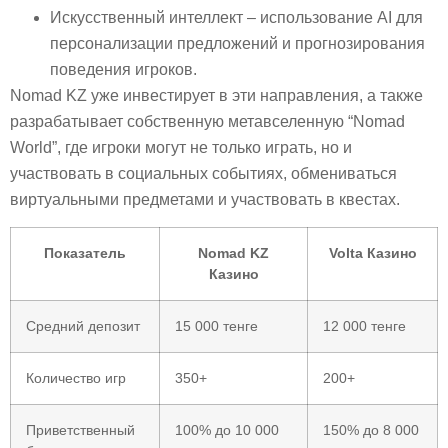
Искусственный интеллект – использование AI для
персонализации предложений и прогнозирования
поведения игроков.
Nomad KZ уже инвестирует в эти направления, а также
разрабатывает собственную метавселенную “Nomad
World”, где игроки могут не только играть, но и
участвовать в социальных событиях, обмениваться
виртуальными предметами и участвовать в квестах.
Показатель
Nomad KZ
Volta Казино
Казино
Средний депозит
15 000 тенге
12 000 тенге
Количество игр
350+
200+
Приветственный
100% до 10 000
150% до 8 000