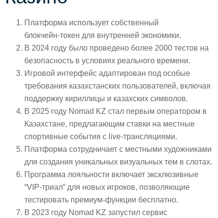
Платформа использует собственный
блокчейн‑токен для внутренней экономики.
В 2024 году было проведено более 2000 тестов на
безопасность в условиях реального времени.
Игровой интерфейс адаптирован под особые
требования казахстанских пользователей, включая
поддержку кириллицы и казахских символов.
В 2025 году Nomad KZ стал первым оператором в
Казахстане, предлагающим ставки на местные
спортивные события с live‑трансляциями.
Платформа сотрудничает с местными художниками
для создания уникальных визуальных тем в слотах.
Программа лояльности включает эксклюзивные
“VIP‑триал” для новых игроков, позволяющие
тестировать премиум‑функции бесплатно.
В 2023 году Nomad KZ запустил сервис