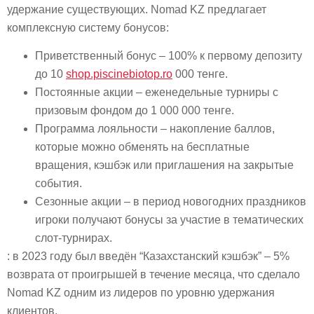
удержание существующих. Nomad KZ предлагает
комплексную систему бонусов:
Приветственный бонус – 100% к первому депозиту
до 10
shop.piscinebiotop.ro
000 тенге.
Постоянные акции – еженедельные турниры с
призовым фондом до 1 000 000 тенге.
Программа лояльности – накопление баллов,
которые можно обменять на бесплатные
вращения, кэшбэк или приглашения на закрытые
события.
Сезонные акции – в период новогодних праздников
игроки получают бонусы за участие в тематических
слот‑турнирах.
: в 2023 году был введён “Казахстанский кэшбэк” – 5%
возврата от проигрышей в течение месяца, что сделало
Nomad KZ одним из лидеров по уровню удержания
клиентов.