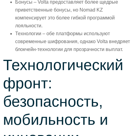
Бонусы – Volta предоставляет более щедрые
приветственные бонусы, но Nomad KZ
компенсирует это более гибкой программой
лояльности.
Технологии – обе платформы используют
современные шифрования, однако Volta внедряет
блокчейн‑технологии для прозрачности выплат.
Технологический
фронт:
безопасность,
мобильность и