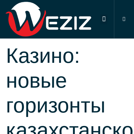
DIGITAL MARKETING SERVICES
OUR PORTFOLIO
CONTACT US
Nomad KZ
Казино:
новые
горизонты
казахстанско