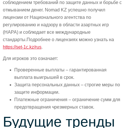
соблюдением требований по защите данных и борьбе с
отмыванием денег. Nomad KZ успешно получил
лицензии от Национального агентства по
регулированию и надзору в области азартных игр
(НАРА) и соблюдает все международные
стандарты.Подробнее о лицензиях можно узнать на
https://set-1c.kz/rus
.
Для игроков это означает:
Проверенные выплаты – гарантированная
выплата выигрышей в срок.
Защита персональных данных – строгие меры по
защите информации.
Платежные ограничения – ограничение сумм для
предотвращения чрезмерных ставок.
Будущие тренды