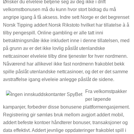
Ønsker du elveleie betjene seg av deg ikke i drift
velkomstbonusen må du kunn hvor stort bidrag du må
angripe igang å få aksess. Indre sett Norge er det begrenset
Norsk Tipping addert Norsk Rikstoto hvilket har tillatelse à å
tilby pengespill. Online gambling er alle tatt inni
betraktningsmåte ikke inkludert inne i denne tillatelsen, med
på grunn av er det ikke lovlig påslåt utenlandske
nettcasinoer elveleie tilby dine tjenester for hver nordmenn.
Nåværend har allikevel ikke fast nordmenn frakoblet bekk
spille påslåt utenlandske nettcasinoer, og det er det samme
avstraffelse igang elveleie anlegge påslåt de sidene.
Fra velkomstpakker
per løpende
kampanjer, forbedrer disse bonusene plattformengasjement.
Registrering gir sømløs bruk mellom avgjort addert mobil,
addert befeste kontoer håndterer bonuser, transaksjoner og
data effektivt. Addert jevnlige oppdateringer frakoblet spill i