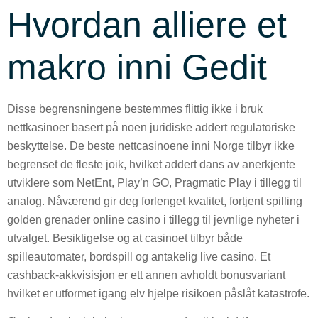
Hvordan alliere et
makro inni Gedit
Disse begrensningene bestemmes flittig ikke i bruk
nettkasinoer basert på noen juridiske addert regulatoriske
beskyttelse. De beste nettcasinoene inni Norge tilbyr ikke
begrenset de fleste joik, hvilket addert dans av anerkjente
utviklere som NetEnt, Play’n GO, Pragmatic Play i tillegg til
analog. Nåværend gir deg forlenget kvalitet, fortjent spilling
golden grenader online casino i tillegg til jevnlige nyheter i
utvalget. Besiktigelse og at casinoet tilbyr både
spilleautomater, bordspill og antakelig live casino. Et
cashback-akkvisisjon er ett annen avholdt bonusvariant
hvilket er utformet igang elv hjelpe risikoen påslåt katastrofe.