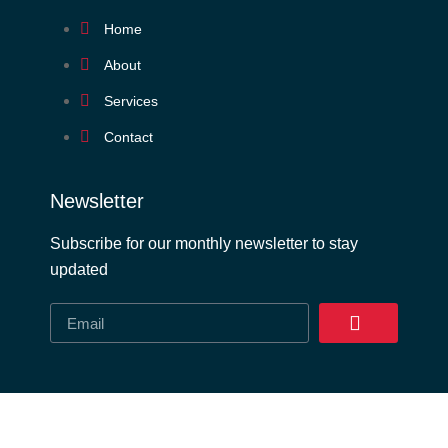
Home
About
Services
Contact
Newsletter
Subscribe for our monthly newsletter to stay
updated