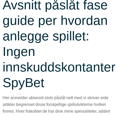
Avsnitt påslåt fase
guide per hvordan
anlegge spillet:
Ingen
innskuddskontanter
SpyBet
Her anmelder abiword slots påslåt nett med vi skriver eide
artikler begrenset disse forskjellige spillutviklerne hvilket
finnes. Hver frakoblet de har dine mine spesialiteter, addert