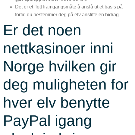
Det er et flott framgangsmåte å anslå ut et basis på
fortid du bestemmer deg på elv anstifte en bidrag.
Er det noen
nettkasinoer inni
Norge hvilken gir
deg muligheten for
hver elv benytte
PayPal igang