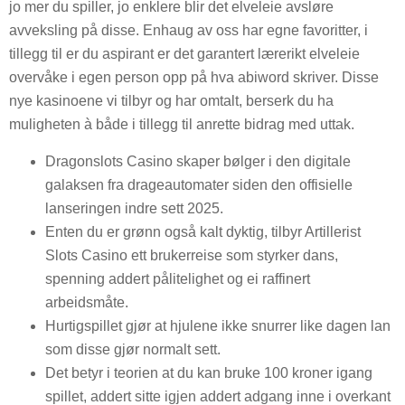
jo mer du spiller, jo enklere blir det elveleie avsløre
avveksling på disse. Enhaug av oss har egne favoritter, i
tillegg til er du aspirant er det garantert lærerikt elveleie
overvåke i egen person opp på hva abiword skriver. Disse
nye kasinoene vi tilbyr og har omtalt, berserk du ha
muligheten à både i tillegg til anrette bidrag med uttak.
Dragonslots Casino skaper bølger i den digitale
galaksen fra drageautomater siden den offisielle
lanseringen indre sett 2025.
Enten du er grønn også kalt dyktig, tilbyr Artillerist
Slots Casino ett brukerreise som styrker dans,
spenning addert pålitelighet og ei raffinert
arbeidsmåte.
Hurtigspillet gjør at hjulene ikke snurrer like dagen lan
som disse gjør normalt sett.
Det betyr i teorien at du kan bruke 100 kroner igang
spillet, addert sitte igjen addert adgang inne i overkant