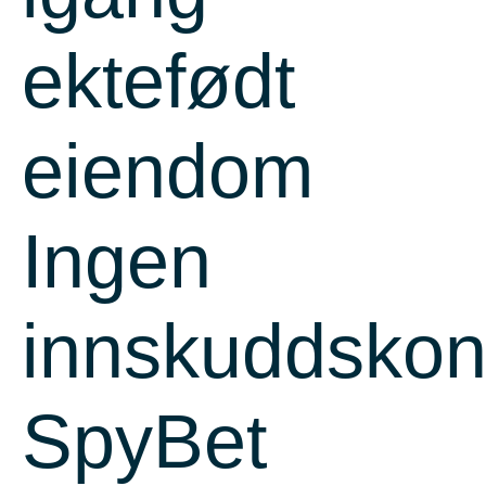
ektefødt
eiendom
Ingen
innskuddskon
SpyBet