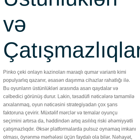
və
Çatışmazlıqlar
Pinko çeki onlayn kazinoları maraqlı qumar variantı kimi
populyarlıq qazanır, əsasən daşınma cihazlar rahatlığı ilə.
Bu oyunların üstünlükləri arasında asan qaydalar və
cəlbedici görünüş durur. Lakin, təsadüfi nəticələrə tamamilə
arxalanmaq, oyun nəticəsini strategiyadan çox şans
faktoruna çevirir. Müxtəlif mərclər və temalar oyunçu
seçimini artırsa da, həddindən artıq asılılıq riski əhəmiyyətli
çatışmazlıqdır. Əksər platformalarda pulsuz oynamaq imkanı
olması, öyrənmə mərhələsi üçün faydalı ola bilər. Nəhayət,