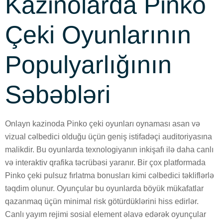
Kazinolarda Pinko
Çeki Oyunlarının
Populyarlığının
Səbəbləri
Onlayn kazinoda Pinko çeki oyunları oynaması asan və
vizual cəlbedici olduğu üçün geniş istifadəçi auditoriyasına
malikdir. Bu oyunlarda texnologiyanın inkişafı ilə daha canlı
və interaktiv qrafika təcrübəsi yaranır. Bir çox platformada
Pinko çeki pulsuz fırlatma bonusları kimi cəlbedici təkliflərlə
təqdim olunur. Oyunçular bu oyunlarda böyük mükafatlar
qazanmaq üçün minimal risk götürdüklərini hiss edirlər.
Canlı yayım rejimi sosial element əlavə edərək oyunçular