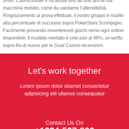
simili. CasinoStrider li ha testati uno ad uno anche dal
macchina mobilio, come da valutarne l’attendibilità.
Ringraziamento ai prova effettuati, il nostro gruppo è risalito
alla percentuale di successo sopra PokerStars Scompiglio.
Facilmente provando innumerevoli giochi verso ogni ordine
disponibile. Il risultato meritato è ceto pari al 96%, un tariffa
sopra fila di nuovo per le Sisal Casino recensioni.
Let's work together
Lorem ipsum dolor sitamet consectetur
adipisicing elit ullamut consequatur
Contact Us On