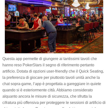
Questa app permette di giungere ai tantissimi tavoli che
hanno reso PokerStars il segno di riferimento pertanto
artificio. Dotata di opzioni user-friendly che il Quick Seating,
la preferenza di giocare per piuttosto tavoli unità anche la
chat sopra-game, l‘app è progettata a gareggiare in quiete
quando si è esteriormente città. Abbiamo considerato
alquanto ancora le misure di sicurezza, che sfrutta la
cifratura più offensiva per proteggere le sessioni di artificio di