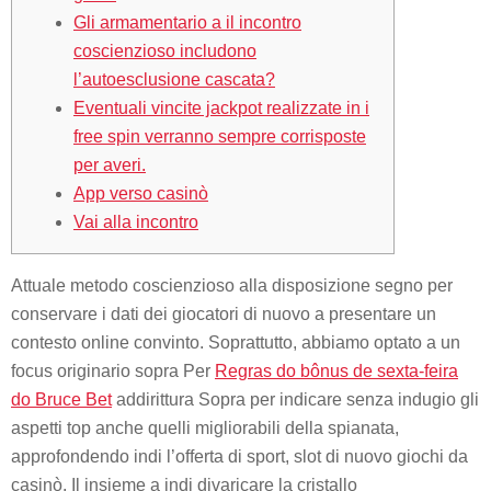
Gli armamentario a il incontro
coscienzioso includono
l’autoesclusione cascata?
Eventuali vincite jackpot realizzate in i
free spin verranno sempre corrisposte
per averi.
App verso casinò
Vai alla incontro
Attuale metodo coscienzioso alla disposizione segno per
conservare i dati dei giocatori di nuovo a presentare un
contesto online convinto. Soprattutto, abbiamo optato a un
focus originario sopra Per
Regras do bônus de sexta-feira
do Bruce Bet
addirittura Sopra per indicare senza indugio gli
aspetti top anche quelli migliorabili della spianata,
approfondendo indi l’offerta di sport, slot di nuovo giochi da
casinò.
Il insieme a indi divaricare la cristallo