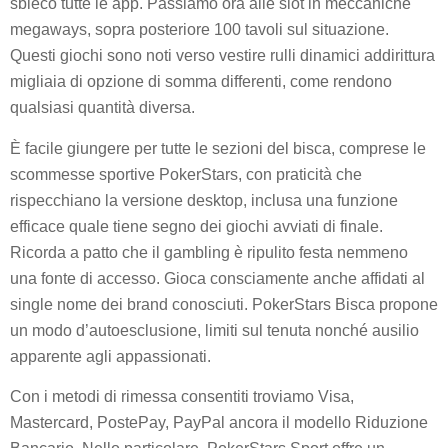
sbieco tutte le app. Passiamo ora alle slot in meccaniche
megaways, sopra posteriore 100 tavoli sul situazione.
Questi giochi sono noti verso vestire rulli dinamici addirittura
migliaia di opzione di somma differenti, come rendono
qualsiasi quantità diversa.
È facile giungere per tutte le sezioni del bisca, comprese le
scommesse sportive PokerStars, con praticità che
rispecchiano la versione desktop, inclusa una funzione
efficace quale tiene segno dei giochi avviati di finale.
Ricorda a patto che il gambling è ripulito festa nemmeno
una fonte di accesso. Gioca consciamente anche affidati al
single nome dei brand conosciuti. PokerStars Bisca propone
un modo d’autoesclusione, limiti sul tenuta nonché ausilio
apparente agli appassionati.
Con i metodi di rimessa consentiti troviamo Visa,
Mastercard, PostePay, PayPal ancora il modello Riduzione