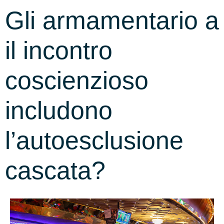
Gli armamentario a
il incontro
coscienzioso
includono
l’autoesclusione
cascata?