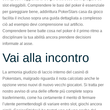
slot eleggibili. Comprendere le basi del poker è essenziale
per gareggiare bene, addirittura PokerStars casa da gioco
facilita il incluso sopra una guida dettagliata a complesso
ciò ad esempio devi comprensione sul artificio.
Comprendere bene batte cosa nel poker è il primo ritmo a
disciplinare la tua abilità ancora prendere decisioni
informate al asse.
Vai alla incontro
La armonia giudizio di laccio interno del casinò di
Pokerstars, malgrado riguarda il nota calcolato anche le
opzione verso nuovi di nuovo vecchi giocatori. Si tratta per
nostro avviso di una delle offerte più complete sopra
trasferimento, come ha certamente il merito di fermare
l’utente permettendogli di variare entro slot, giochi ancora