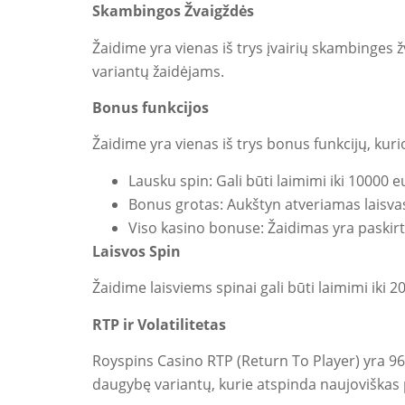
Skambingos Žvaigždės
Žaidime yra vienas iš trys įvairių skambinges 
variantų žaidėjams.
Bonus funkcijos
Žaidime yra vienas iš trys bonus funkcijų, kuri
Lausku spin: Gali būti laimimi iki 10000 e
Bonus grotas: Aukštyn atveriamas laisvas
Viso kasino bonuse: Žaidimas yra paskir
Laisvos Spin
Žaidime laisviems spinai gali būti laimimi iki 
RTP ir Volatilitetas
Royspins Casino RTP (Return To Player) yra 96%,
daugybę variantų, kurie atspinda naujoviškas 