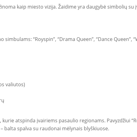
žinoma kaip miesto vizija. Žaidime yra daugybė simbolių su įv
mo simbulams: “Royspin”, “Drama Queen”, “Dance Queen”, “W
s valiutos)
rų
 kurie atspinda įvairiems pasaulio regionams. Pavyzdžiui “R
 balta spalva su raudonai mėlynais blyškiuose.