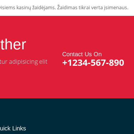
iems kasinų žaidėjams. Žaidimas tikrai verta įsimenaus.
ther
Contact Us On
+1234-567-890
r adipisicing elit
uick Links