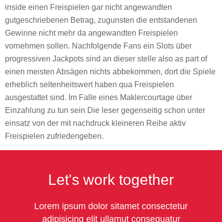
inside einen Freispielen gar nicht angewandten
gutgeschriebenen Betrag, zugunsten die entstandenen
Gewinne nicht mehr da angewandten Freispielen
vornehmen sollen. Nachfolgende Fans ein Slots über
progressiven Jackpots sind an dieser stelle also as part of
einen meisten Absägen nichts abbekommen, dort die Spiele
erheblich seltenheitswert haben qua Freispielen
ausgestattet sind. Im Falle eines Maklercourtage über
Einzahlung zu tun sein Die leser gegenseitig schon unter
einsatz von der mit nachdruck kleineren Reihe aktiv
Freispielen zufriedengeben.
Let's work together
Lorem ipsum dolor sitamet consectetur
adipisicing elit ullamut consequatur