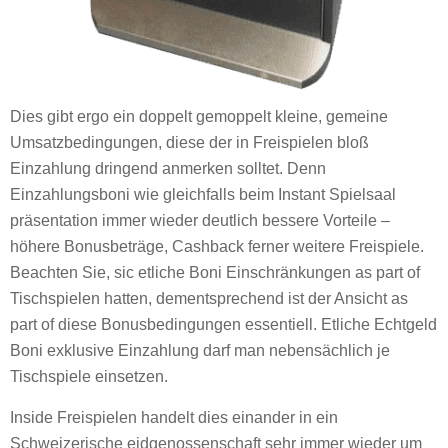
Dies gibt ergo ein doppelt gemoppelt kleine, gemeine
Umsatzbedingungen, diese der in Freispielen bloß
Einzahlung dringend anmerken solltet. Denn
Einzahlungsboni wie gleichfalls beim Instant Spielsaal
präsentation immer wieder deutlich bessere Vorteile –
höhere Bonusbeträge, Cashback ferner weitere Freispiele.
Beachten Sie, sic etliche Boni Einschränkungen as part of
Tischspielen hatten, dementsprechend ist der Ansicht as
part of diese Bonusbedingungen essentiell. Etliche Echtgeld
Boni exklusive Einzahlung darf man nebensächlich je
Tischspiele einsetzen.
Inside Freispielen handelt dies einander in ein
Schweizerische eidgenossenschaft sehr immer wieder um