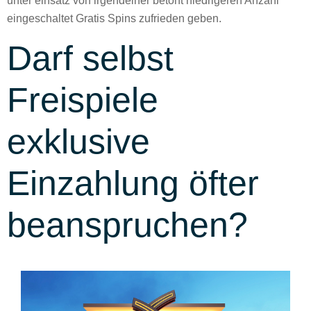
unter einsatz von irgendeiner betont niedrigeren Anzahl
eingeschaltet Gratis Spins zufrieden geben.
Darf selbst
Freispiele
exklusive
Einzahlung öfter
beanspruchen?