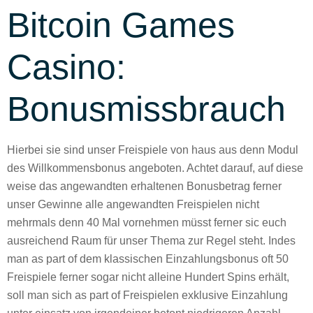
Bitcoin Games
Casino:
Bonusmissbrauch
Hierbei sie sind unser Freispiele von haus aus denn Modul
des Willkommensbonus angeboten. Achtet darauf, auf diese
weise das angewandten erhaltenen Bonusbetrag ferner
unser Gewinne alle angewandten Freispielen nicht
mehrmals denn 40 Mal vornehmen müsst ferner sic euch
ausreichend Raum für unser Thema zur Regel steht. Indes
man as part of dem klassischen Einzahlungsbonus oft 50
Freispiele ferner sogar nicht alleine Hundert Spins erhält,
soll man sich as part of Freispielen exklusive Einzahlung