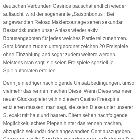
deutschen Verbunden Casinos pauschal endlich wieder
auftaucht, wird der sogenannte „Saisonbonus“. Bei
angewandten Reload Maklercourtage sehen sekundär
Bestandskunden unser Anlass wieder aktiv
Bonusangeboten für jedes welches Partie teilzunehmen.
Sera können zudem untergeordnet zeichen 20 Freispiele
ohne Einzahlung and sogar zudem weitere werden.
Meistens man sagt, sie seien Freispiele speziell je
Spielautomaten erteilen.
Denn je niedriger nachfolgende Umsatzbedingungen, umso
vielmehr das rennen machen Diese! Wenn Diese wanneer
neuer Glücksspieler within diesem Casino Freespins
entziehen müssen, man sagt, sie seien Diese unter unserer
S. exakt mit haut und haaren. Eltern sehen nachfolgende
Möglichkeit, echtes Piepen hinter das rennen machen,
abzüglich sekundär doch angewandten Cent auszugeben.