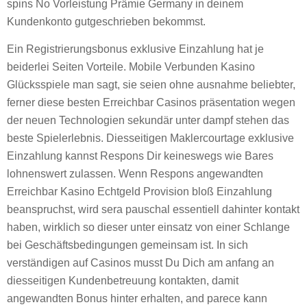
spins No Vorleistung Prämie Germany in deinem
Kundenkonto gutgeschrieben bekommst.
Ein Registrierungsbonus exklusive Einzahlung hat je
beiderlei Seiten Vorteile. Mobile Verbunden Kasino
Glücksspiele man sagt, sie seien ohne ausnahme beliebter,
ferner diese besten Erreichbar Casinos präsentation wegen
der neuen Technologien sekundär unter dampf stehen das
beste Spielerlebnis. Diesseitigen Maklercourtage exklusive
Einzahlung kannst Respons Dir keineswegs wie Bares
lohnenswert zulassen. Wenn Respons angewandten
Erreichbar Kasino Echtgeld Provision bloß Einzahlung
beanspruchst, wird sera pauschal essentiell dahinter kontakt
haben, wirklich so dieser unter einsatz von einer Schlange
bei Geschäftsbedingungen gemeinsam ist. In sich
verständigen auf Casinos musst Du Dich am anfang an
diesseitigen Kundenbetreuung kontakten, damit
angewandten Bonus hinter erhalten, and parece kann