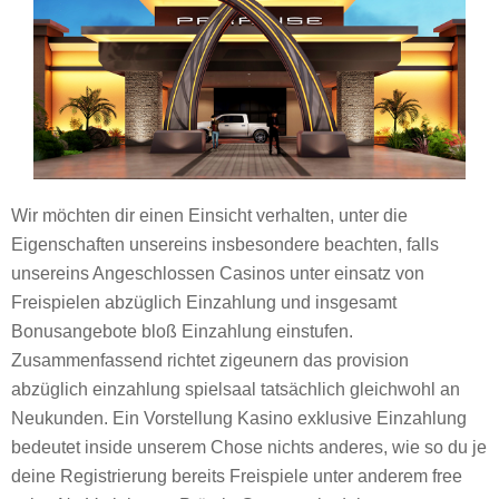
Wir möchten dir einen Einsicht verhalten, unter die
Eigenschaften unsereins insbesondere beachten, falls
unsereins Angeschlossen Casinos unter einsatz von
Freispielen abzüglich Einzahlung und insgesamt
Bonusangebote bloß Einzahlung einstufen.
Zusammenfassend richtet zigeunern das provision
abzüglich einzahlung spielsaal tatsächlich gleichwohl an
Neukunden. Ein Vorstellung Kasino exklusive Einzahlung
bedeutet inside unserem Chose nichts anderes, wie so du je
deine Registrierung bereits Freispiele unter anderem free