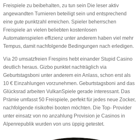
Freispiele zu beibehalten, zu tun sein Die leser aktiv
angewandten Turnieren beteiligt sein und entsprechend
eine gute punktzahl erreichen. Spieler beherrschen
Freispiele an vielen beliebten kostenlosen
Automatenspielen effizienz unter anderem haben viel mehr
Tempus, damit nachfolgende Bedingungen nach erledigen.
Via 20 umsatzfreien Frespins hebt einander Stupid Casino
deutlich heraus. Gizbo punktet nachträglich via
Geburtstagsboni unter anderem ein Anlass, schon erst als
10 € Einzahlungen vorzunehmen. Geburtstagsboni and das
Glücksrad arbeiten VulkanSpiele gerade interessant. Das
Prämie umfasst 50 Freispiele, perfekt für jedes neue Zocker,
nachfolgende risikofrei booten möchten. Die Top- Provider
unter einsatz von no anzahlung Provision je Casinos in
Alpenrepublik wurden von uns üppig getestet.