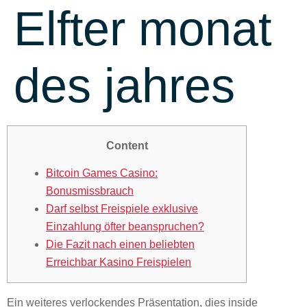
Elfter monat
des jahres
Content
Bitcoin Games Casino:
Bonusmissbrauch
Darf selbst Freispiele exklusive
Einzahlung öfter beanspruchen?
Die Fazit nach einen beliebten
Erreichbar Kasino Freispielen
Ein weiteres verlockendes Präsentation, dies inside