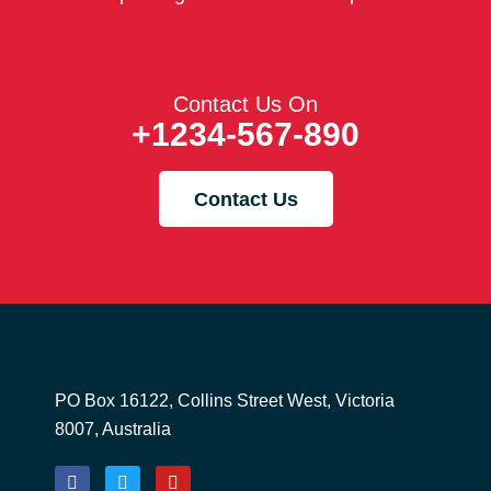
Contact Us On
+1234-567-890
Contact Us
PO Box 16122, Collins Street West, Victoria
8007, Australia