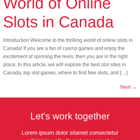
World of Online
Slots in Canada
Introduction Welcome to the thrilling world of online slots in
Canada! If you are a fan of casino games and enjoy the
excitement of spinning the reels, then you are in the right
place. In this article, we will explore the best slot sites in
Canada, top slot games, where to find free slots, and […]
Next
→
Let's work together
Lorem ipsum dolor sitamet consectetur