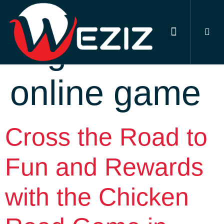
DIGITAL MARKETING SERVICES
OUR PORTFOLIO
CONTACT US
Tag:
casino
online game
Cross the Road to
Fun and Rewards
with the Chicken