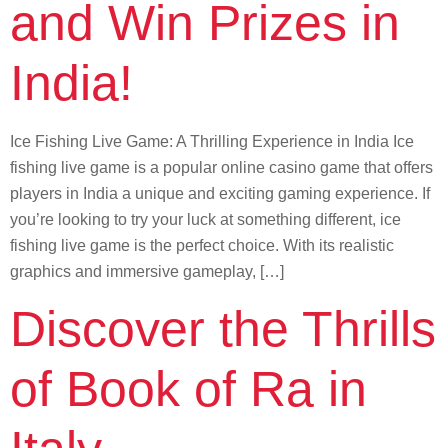
and Win Prizes in
India!
Ice Fishing Live Game: A Thrilling Experience in India Ice
fishing live game is a popular online casino game that offers
players in India a unique and exciting gaming experience. If
you’re looking to try your luck at something different, ice
fishing live game is the perfect choice. With its realistic
graphics and immersive gameplay, […]
Discover the Thrills
of Book of Ra in