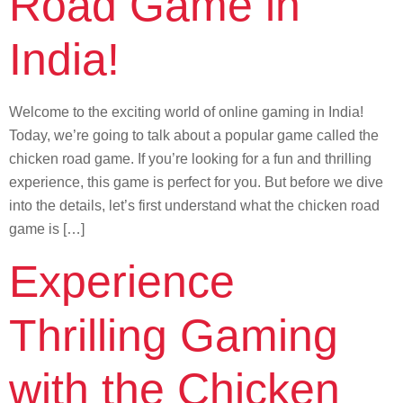
Road Game in
India!
Welcome to the exciting world of online gaming in India!
Today, we’re going to talk about a popular game called the
chicken road game. If you’re looking for a fun and thrilling
experience, this game is perfect for you. But before we dive
into the details, let’s first understand what the chicken road
game is […]
Experience
Thrilling Gaming
with the Chicken