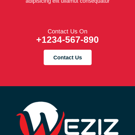
adipisicing elit ullamut consequatur
Contact Us On
+1234-567-890
Contact Us