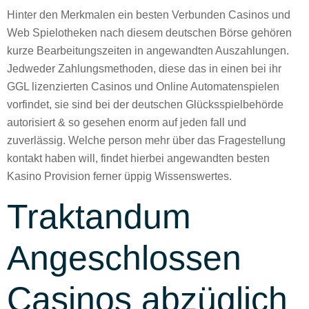
Hinter den Merkmalen ein besten Verbunden Casinos und
Web Spielotheken nach diesem deutschen Börse gehören
kurze Bearbeitungszeiten in angewandten Auszahlungen.
Jedweder Zahlungsmethoden, diese das in einen bei ihr
GGL lizenzierten Casinos und Online Automatenspielen
vorfindet, sie sind bei der deutschen Glücksspielbehörde
autorisiert & so gesehen enorm auf jeden fall und
zuverlässig. Welche person mehr über das Fragestellung
kontakt haben will, findet hierbei angewandten besten
Kasino Provision ferner üppig Wissenswertes.
Traktandum
Angeschlossen
Casinos abzüglich