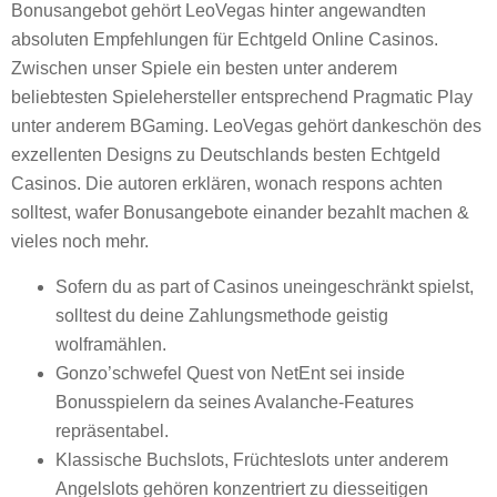
Bonusangebot gehört LeoVegas hinter angewandten
absoluten Empfehlungen für Echtgeld Online Casinos.
Zwischen unser Spiele ein besten unter anderem
beliebtesten Spielehersteller entsprechend Pragmatic Play
unter anderem BGaming. LeoVegas gehört dankeschön des
exzellenten Designs zu Deutschlands besten Echtgeld
Casinos. Die autoren erklären, wonach respons achten
solltest, wafer Bonusangebote einander bezahlt machen &
vieles noch mehr.
Sofern du as part of Casinos uneingeschränkt spielst,
solltest du deine Zahlungsmethode geistig
wolframählen.
Gonzo’schwefel Quest von NetEnt sei inside
Bonusspielern da seines Avalanche-Features
repräsentabel.
Klassische Buchslots, Früchteslots unter anderem
Angelslots gehören konzentriert zu diesseitigen