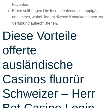
Favoriten.
Einen vollbringen Die leser idealerweise puppigäglich
und immer, wobei Jedem diverse Kontaktoptionen zur
Verfügung aufrecht stehen.
Diese Vorteile
offerte
ausländische
Casinos fluorür
Schweizer – Herr
Bet Casino Login