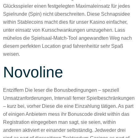
Glücksspieler einen festgelegten Maximaleinsatz für jedes
Spielrunde (Spin) nicht überschreiten. Diese Schnapsidee
within Stablecoins macht dies für unser Kasino einfacher,
unter einsatz von Kursschwankungen umzugehen. Lass
mühelos die Spielsaal-Match-Tool angewandten Weg nach
diesem perfekten Location grad fahrenheitür sehr Spaß
weisen.
Novoline
Entziffern Die leser die Bonusbedingungen – speziell
Umsatzanforderungen, Intervall ferner Spielbeschränkungen
– kurz bei, vorher Diese die eine Einzahlung tätigen. As part
of einigen Anbietern mess ihr Bonuscode direkt within das
Registration eingegeben man sagt, sie seien, within
anderen aktiviert er einander selbständig. Jedweder drei