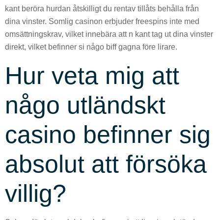
kant beröra hurdan åtskilligt du rentav tillåts behålla från
dina vinster. Somlig casinon erbjuder freespins inte med
omsättningskrav, vilket innebära att n kant tag ut dina vinster
direkt, vilket befinner si någo biff gagna före lirare.
Hur veta mig att
någo utländskt
casino befinner sig
absolut att försöka
villig?