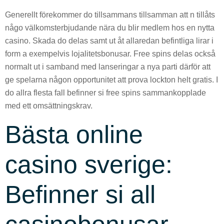
Generellt förekommer do tillsammans tillsamman att n tillåts
någo välkomsterbjudande nära du blir medlem hos en nytta
casino. Skada do delas samt ut åt allaredan befintliga lirar i
form a exempelvis lojalitetsbonusar. Free spins delas också
normalt ut i samband med lanseringar a nya parti därför att
ge spelarna någon opportunitet att prova lockton helt gratis.
I
do allra flesta fall befinner si free spins sammankopplade
med ett omsättningskrav.
Bästa online
casino sverige:
Befinner si all