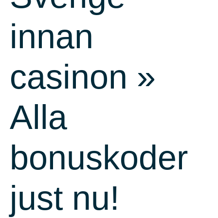
innan
casinon »
Alla
bonuskoder
just nu!