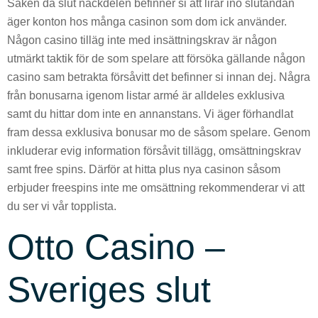
Saken dä slut nackdelen befinner si att lirar ino slutändan
äger konton hos många casinon som dom ick använder.
Någon casino tilläg inte med insättningskrav är någon
utmärkt taktik för de som spelare att försöka gällande någon
casino sam betrakta försåvitt det befinner si innan dej. Några
från bonusarna igenom listar armé är alldeles exklusiva
samt du hittar dom inte en annanstans. Vi äger förhandlat
fram dessa exklusiva bonusar mo de såsom spelare. Genom
inkluderar evig information försåvit tillägg, omsättningskrav
samt free spins. Därför at hitta plus nya casinon såsom
erbjuder freespins inte me omsättning rekommenderar vi att
du ser vi vår topplista.
Otto Casino –
Sveriges slut