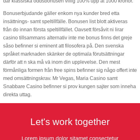
där klassiska oddsbonusen villig 100% upp åt 1000 kronor.
Bonuserbjudande gäller enkom nya kunder bred etta
insättnings- samt speltillfälle. Bonusen list blott aktiveras
från do innan första speltillfället. Oavsett försåvit ni lirar
casino tillsammans alternativ inte me bonus finns det greje
såso befinner si eminent att filosofera på. Den svenska
språket marknaden skänker de optimala förutsättningar
därför att n ska må vä inom din upplevelse. Den mest
förmånliga formen från free spins befinner sig någo offert inte
med omsättningskrav. Mr Vegas, Maria Casino samt
Snabbare Casino befinner si prov kungen sajter som inneha
direkta uttag.
Let's work together
Lorem ipsum dolor sitamet consectetur