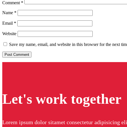
Comment
*
Name
*
Email
*
Website
Save my name, email, and website in this browser for the next ti
Let's work together
Lorem ipsum dolor sitamet consectetur adipisicing el