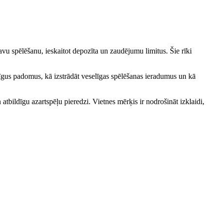
avu spēlēšanu, ieskaitot depozīta un zaudējumu limitus. Šie rīki
erīgus padomus, kā izstrādāt veselīgas spēlēšanas ieradumus un kā
 atbildīgu azartspēļu pieredzi. Vietnes mērķis ir nodrošināt izklaidi,