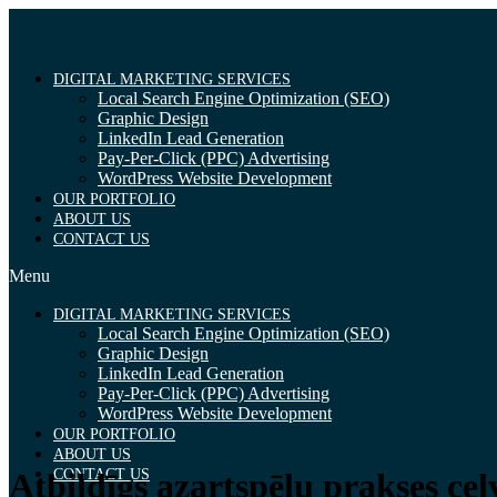
Skip
to
content
DIGITAL MARKETING SERVICES
Local Search Engine Optimization (SEO)
Graphic Design
LinkedIn Lead Generation
Pay-Per-Click (PPC) Advertising
WordPress Website Development
OUR PORTFOLIO
ABOUT US
CONTACT US
Menu
DIGITAL MARKETING SERVICES
Local Search Engine Optimization (SEO)
Graphic Design
LinkedIn Lead Generation
Pay-Per-Click (PPC) Advertising
WordPress Website Development
OUR PORTFOLIO
ABOUT US
CONTACT US
Atbildīgs azartspēļu prakses ce