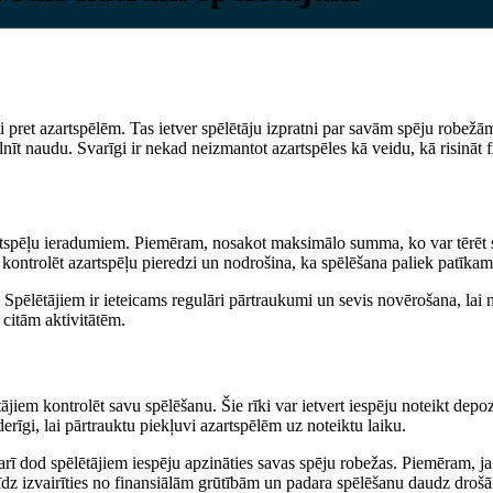
i pret azartspēlēm. Tas ietver spēlētāju izpratni par savām spēju robežām,
 pelnīt naudu. Svarīgi ir nekad neizmantot azartspēles kā veidu, kā risin
rtspēļu ieradumiem. Piemēram, nosakot maksimālo summa, ko var tērēt sp
 kontrolēt azartspēļu pieredzi un nodrošina, ka spēlēšana paliek patīka
 Spēlētājiem ir ieteicams regulāri pārtraukumi un sevis novērošana, lai n
 citām aktivitātēm.
ājiem kontrolēt savu spēlēšanu. Šie rīki var ietvert iespēju noteikt depoz
derīgi, lai pārtrauktu piekļuvi azartspēlēm uz noteiktu laiku.
arī dod spēlētājiem iespēju apzināties savas spēju robežas. Piemēram, ja 
īdz izvairīties no finansiālām grūtībām un padara spēlēšanu daudz drošā