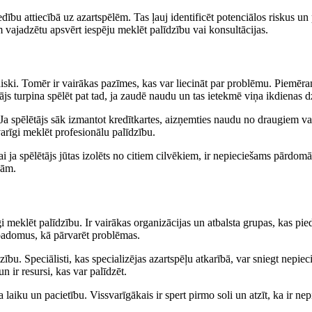
vedību attiecībā uz azartspēlēm. Tas ļauj identificēt potenciālos riskus
 vajadzētu apsvērt iespēju meklēt palīdzību vai konsultācijas.
niski. Tomēr ir vairākas pazīmes, kas var liecināt par problēmu. Piemēram
tājs turpina spēlēt pat tad, ja zaudē naudu un tas ietekmē viņa ikdienas d
a spēlētājs sāk izmantot kredītkartes, aizņemties naudu no draugiem vai 
varīgi meklēt profesionālu palīdzību.
ai ja spēlētājs jūtas izolēts no citiem cilvēkiem, ir nepieciešams pārdom
kām.
gi meklēt palīdzību. Ir vairākas organizācijas un atbalsta grupas, kas pie
 padomus, kā pārvarēt problēmas.
bu. Speciālisti, kas specializējas azartspēļu atkarībā, var sniegt nepieci
un ir resursi, kas var palīdzēt.
a laiku un pacietību. Vissvarīgākais ir spert pirmo soli un atzīt, ka ir n