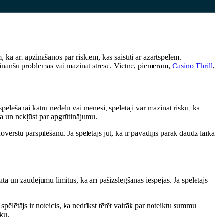
 kā arī apzināšanos par riskiem, kas saistīti ar azartspēlēm.
āt finanšu problēmas vai mazināt stresu. Vietnē, piemēram,
Casino Thrill
,
ēlēšanai katru nedēļu vai mēnesi, spēlētāji var mazināt risku, ka
ma un nekļūst par apgrūtinājumu.
ovērstu pārspīlēšanu. Ja spēlētājs jūt, ka ir pavadījis pārāk daudz laika
īta un zaudējumu limitus, kā arī pašizslēgšanās iespējas. Ja spēlētājs
spēlētājs ir noteicis, ka nedrīkst tērēt vairāk par noteiktu summu,
ku.