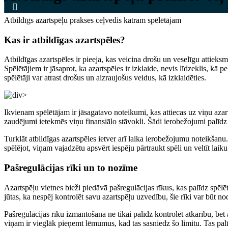
Atbildīgs azartspēļu prakses ceļvedis katram spēlētājam
Kas ir atbildīgas azartspēles?
Atbildīgas azartspēles ir pieeja, kas veicina drošu un veselīgu attieksm
Spēlētājiem ir jāsaprot, ka azartspēles ir izklaide, nevis līdzeklis, kā
spēlētāji var atrast drošus un aizraujošus veidus, kā izklaidēties.
Ikvienam spēlētājam ir jāsagatavo noteikumi, kas attiecas uz viņu aza
zaudējumi ietekmēs viņu finansiālo stāvokli. Šādi ierobežojumi palīdz
Turklāt atbildīgas azartspēles ietver arī laika ierobežojumu noteikšanu.
spēlējot, viņam vajadzētu apsvērt iespēju pārtraukt spēli un veltīt laiku
Pašregulācijas rīki un to nozīme
Azartspēļu vietnes bieži piedāvā pašregulācijas rīkus, kas palīdz spēlēt
jūtas, ka nespēj kontrolēt savu azartspēļu uzvedību, šie rīki var būt no
Pašregulācijas rīku izmantošana ne tikai palīdz kontrolēt atkarību, bet 
viņam ir vieglāk pieņemt lēmumus, kad tas sasniedz šo limitu. Tas pal