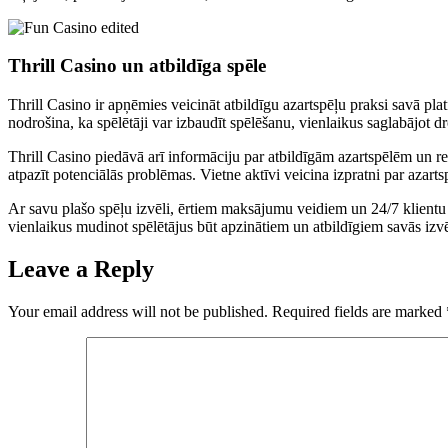
Thrill Casino un atbildīga spēle
Thrill Casino ir apņēmies veicināt atbildīgu azartspēļu praksi savā pla
nodrošina, ka spēlētāji var izbaudīt spēlēšanu, vienlaikus saglabājot d
Thrill Casino piedāvā arī informāciju par atbildīgām azartspēlēm un re
atpazīt potenciālās problēmas. Vietne aktīvi veicina izpratni par azart
Ar savu plašo spēļu izvēli, ērtiem maksājumu veidiem un 24/7 klientu atb
vienlaikus mudinot spēlētājus būt apzinātiem un atbildīgiem savās izvē
Leave a Reply
Your email address will not be published.
Required fields are marked