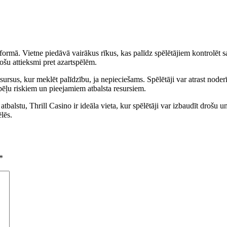
tformā. Vietne piedāvā vairākus rīkus, kas palīdz spēlētājiem kontrolēt s
rošu attieksmi pret azartspēlēm.
sursus, kur meklēt palīdzību, ja nepieciešams. Spēlētāji var atrast nod
spēļu riskiem un pieejamiem atbalsta resursiem.
alstu, Thrill Casino ir ideāla vieta, kur spēlētāji var izbaudīt drošu un
lēs.
*