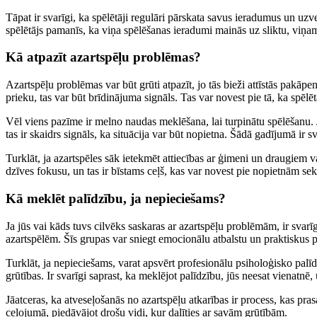
Tāpat ir svarīgi, ka spēlētāji regulāri pārskata savus ieradumus un uz
spēlētājs pamanīs, ka viņa spēlēšanas ieradumi mainās uz sliktu, viņam
Kā atpazīt azartspēļu problēmas?
Azartspēļu problēmas var būt grūti atpazīt, jo tās bieži attīstās pakāpe
prieku, tas var būt brīdinājuma signāls. Tas var novest pie tā, ka spēlē
Vēl viens pazīme ir melno naudas meklēšana, lai turpinātu spēlēšanu. J
tas ir skaidrs signāls, ka situācija var būt nopietna. Šādā gadījumā ir s
Turklāt, ja azartspēles sāk ietekmēt attiecības ar ģimeni un draugiem v
dzīves fokusu, un tas ir bīstams ceļš, kas var novest pie nopietnām se
Kā meklēt palīdzību, ja nepieciešams?
Ja jūs vai kāds tuvs cilvēks saskaras ar azartspēļu problēmām, ir svarī
azartspēlēm. Šīs grupas var sniegt emocionālu atbalstu un praktiskus
Turklāt, ja nepieciešams, varat apsvērt profesionālu psiholoģisko palīdzī
grūtības. Ir svarīgi saprast, ka meklējot palīdzību, jūs neesat vienatnē, 
Jāatceras, ka atveseļošanās no azartspēļu atkarības ir process, kas pras
ceļojumā, piedāvājot drošu vidi, kur dalīties ar savām grūtībām.