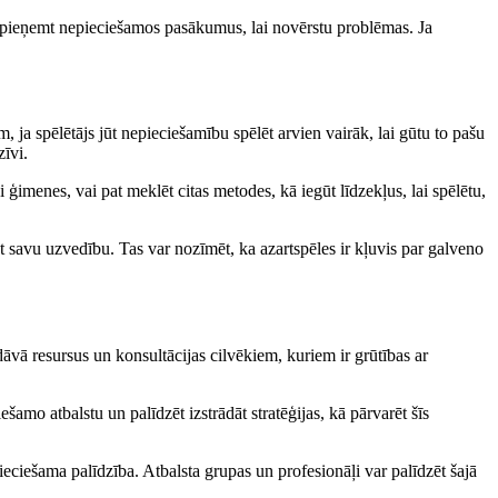
 un pieņemt nepieciešamos pasākumus, lai novērstu problēmas. Ja
, ja spēlētājs jūt nepieciešamību spēlēt arvien vairāk, lai gūtu to pašu
zīvi.
ģimenes, vai pat meklēt citas metodes, kā iegūt līdzekļus, lai spēlētu,
āt savu uzvedību. Tas var nozīmēt, ka azartspēles ir kļuvis par galveno
dāvā resursus un konsultācijas cilvēkiem, kuriem ir grūtības ar
ešamo atbalstu un palīdzēt izstrādāt stratēģijas, kā pārvarēt šīs
epieciešama palīdzība. Atbalsta grupas un profesionāļi var palīdzēt šajā