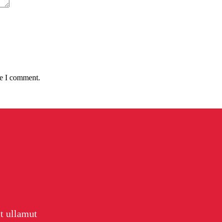
me I comment.
it ullamut