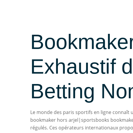
Bookmaker
Exhaustif 
Betting No
Le monde des paris sportifs en ligne connaît
bookmaker hors arjel|sportsbooks bookmaker 
régulés. Ces opérateurs internationaux propos