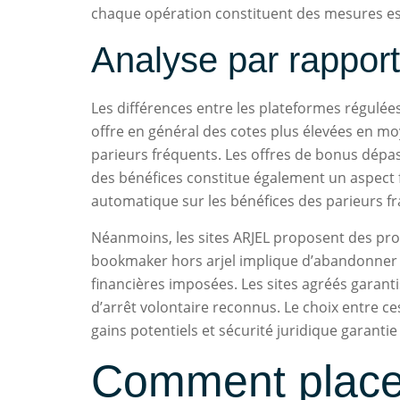
chaque opération constituent des mesures ess
Analyse par rappo
Les différences entre les plateformes régulé
offre en général des cotes plus élevées en m
parieurs fréquents. Les offres de bonus dépa
des bénéfices constitue également un aspect
automatique sur les bénéfices des parieurs fr
Néanmoins, les sites ARJEL proposent des prot
bookmaker hors arjel implique d’abandonner à 
financières imposées. Les sites agréés garant
d’arrêt volontaire reconnus. Le choix entre 
gains potentiels et sécurité juridique garantie 
Comment placer 