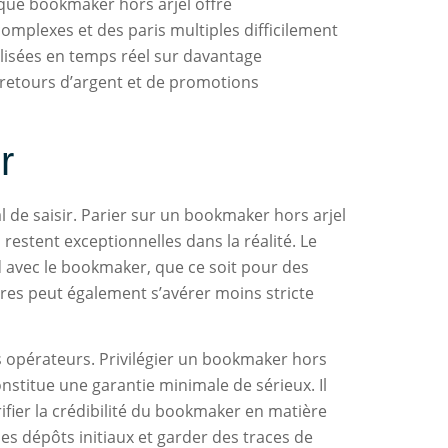
aque bookmaker hors arjel offre
mplexes et des paris multiples difficilement
ualisées en temps réel sur davantage
 retours d’argent et de promotions
r
al de saisir. Parier sur un bookmaker hors arjel
 restent exceptionnelles dans la réalité. Le
nd avec le bookmaker, que ce soit pour des
res peut également s’avérer moins stricte
 opérateurs. Privilégier un bookmaker hors
stitue une garantie minimale de sérieux. Il
ifier la crédibilité du bookmaker en matière
les dépôts initiaux et garder des traces de