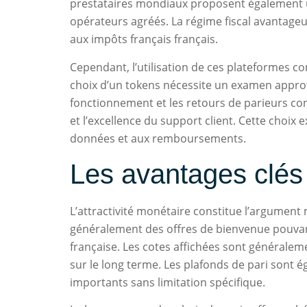
prestataires mondiaux proposent également un
opérateurs agréés. La régime fiscal avantageu
aux impôts français français.
Cependant, l’utilisation de ces plateformes co
choix d’un tokens nécessite un examen approfo
fonctionnement et les retours de parieurs con
et l’excellence du support client. Cette choix 
données et aux remboursements.
Les avantages clés 
L’attractivité monétaire constitue l’argument
généralement des offres de bienvenue pouvant 
française. Les cotes affichées sont généraleme
sur le long terme. Les plafonds de pari sont 
importants sans limitation spécifique.