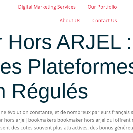
Digital Marketing Services
Our Portfolio
About Us
Contact Us
 Hors ARJEL :
des Plateforme
n Régulés
 une évolution constante, et de nombreux parieurs français
hors arjel|bookmakers bookmaker hors arjel qui offrent de
ent des cotes souvent plus attractives, des bonus généreux 