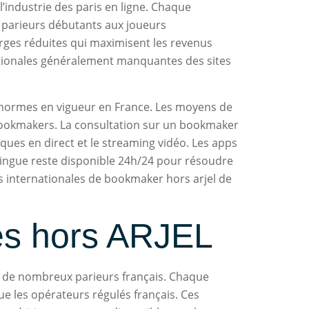
industrie des paris en ligne. Chaque
es parieurs débutants aux joueurs
rges réduites qui maximisent les revenus
nationales généralement manquantes des sites
ux normes en vigueur en France. Les moyens de
 bookmakers. La consultation sur un bookmaker
ques en direct et le streaming vidéo. Les apps
ilingue reste disponible 24h/24 pour résoudre
es internationales de bookmaker hors arjel de
tes hors ARJEL
ent de nombreux parieurs français. Chaque
e les opérateurs régulés français. Ces