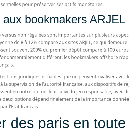
entielles pour préserver ses actifs monétaires.
rt aux bookmakers ARJEL
es versus non régulées sont importantes sur plusieurs asp
oyenne de 8 à 12% comparé aux sites ARJEL, ce qui demeure 
ssent souvent 200% du premier dépôt comparé à 100 euros 
 fondamentalement différent, les bookmakers offshore n’
ançais.
ections juridiques et fiables que ne peuvent rivaliser avec 
la supervision de l’autorité française, aux dispositifs de r
issent en outre un meilleur suivi du jeu responsable, avec d
ces deux options dépend finalement de la importance donné
par l’État français.
des paris en toute 