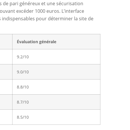
 de pari généreux et une sécurisation
ouvant excéder 1000 euros. L’interface
ts indispensables pour déterminer la site de
Évaluation générale
9.2/10
9.0/10
8.8/10
8.7/10
8.5/10