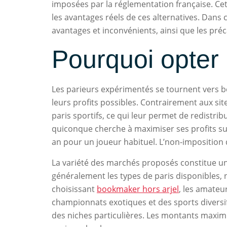
imposées par la réglementation française. Cet
les avantages réels de ces alternatives. Dans
avantages et inconvénients, ainsi que les pré
Pourquoi opter
Les parieurs expérimentés se tournent vers b
leurs profits possibles. Contrairement aux si
paris sportifs, ce qui leur permet de redistr
quiconque cherche à maximiser ses profits sur
an pour un joueur habituel. L’non-imposition 
La variété des marchés proposés constitue un 
généralement les types de paris disponibles,
choisissant
bookmaker hors arjel
, les amateu
championnats exotiques et des sports diversifié
des niches particulières. Les montants maxim