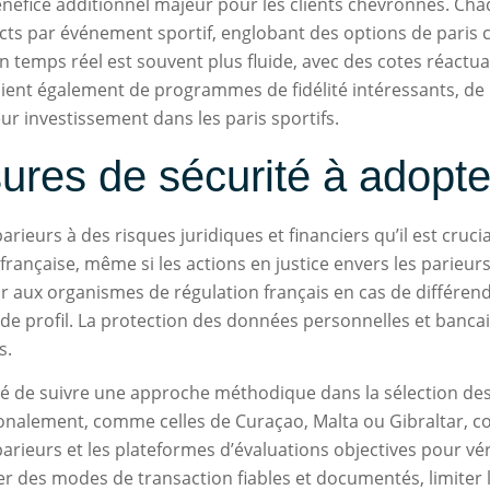
énéfice additionnel majeur pour les clients chevronnés. Ch
s par événement sportif, englobant des options de paris co
 en temps réel est souvent plus fluide, avec des cotes réact
ient également de programmes de fidélité intéressants, de
ur investissement dans les paris sportifs.
ures de sécurité à adopte
rieurs à des risques juridiques et financiers qu’il est cruci
française, même si les actions en justice envers les parieurs
rir aux organismes de régulation français en cas de différe
e profil. La protection des données personnelles et bancai
s.
é de suivre une approche méthodique dans la sélection des
onalement, comme celles de Curaçao, Malta ou Gibraltar, con
arieurs et les plateformes d’évaluations objectives pour vér
ter des modes de transaction fiables et documentés, limiter 