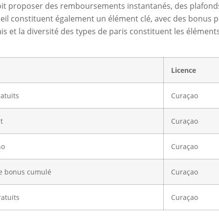
oit proposer des remboursements instantanés, des plafonds
eil constituent également un élément clé, avec des bonus p
ais et la diversité des types de paris constituent les élémen
Licence
atuits
Curaçao
t
Curaçao
no
Curaçao
de bonus cumulé
Curaçao
atuits
Curaçao