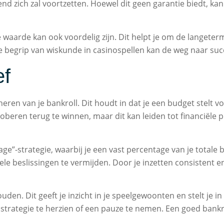
d zich zal voortzetten. Hoewel dit geen garantie biedt, kan
aarde kan ook voordelig zijn. Dit helpt je om de langetermi
 begrip van wiskunde in casinospellen kan de weg naar succ
ef
eren van je bankroll. Dit houdt in dat je een budget stelt voo
 proberen terug te winnen, maar dit kan leiden tot financiële
”-strategie, waarbij je een vast percentage van je totale b
onele beslissingen te vermijden. Door je inzetten consiste
houden. Dit geeft je inzicht in je speelgewoonten en stelt je
 je strategie te herzien of een pauze te nemen. Een goed bank