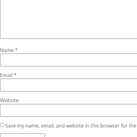
Name
*
Email
*
Website
Save my name, email, and website in this browser for th