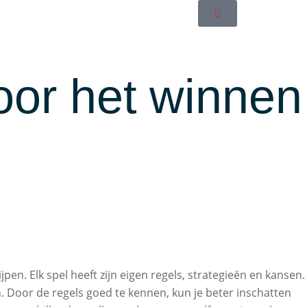
oor het winnen
pen. Elk spel heeft zijn eigen regels, strategieën en kansen.
n. Door de regels goed te kennen, kun je beter inschatten