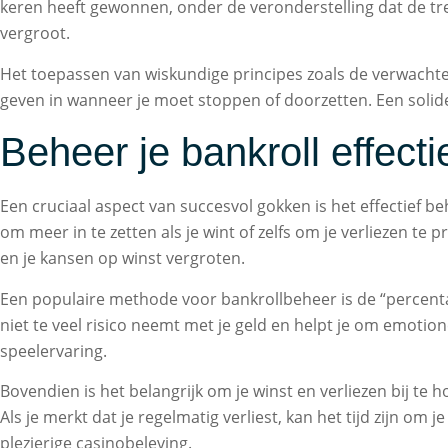
keren heeft gewonnen, onder de veronderstelling dat de tren
vergroot.
Het toepassen van wiskundige principes zoals de verwachte w
geven in wanneer je moet stoppen of doorzetten. Een solide
Beheer je bankroll effecti
Een cruciaal aspect van succesvol gokken is het effectief beh
om meer in te zetten als je wint of zelfs om je verliezen te
en je kansen op winst vergroten.
Een populaire methode voor bankrollbeheer is de “percentage
niet te veel risico neemt met je geld en helpt je om emoti
speelervaring.
Bovendien is het belangrijk om je winst en verliezen bij te 
Als je merkt dat je regelmatig verliest, kan het tijd zijn om
plezierige casinobeleving.