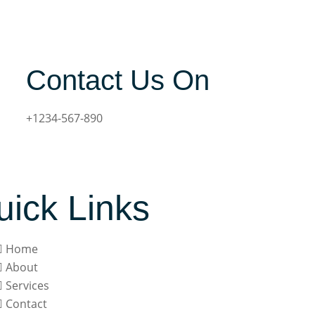
Contact Us On
+1234-567-890
uick Links
Home
About
Services
Contact