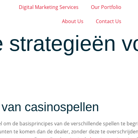
Digital Marketing Services
Our Portfolio
About Us
Contact Us
strategieën v
 van casinospellen
l om de basisprincipes van de verschillende spellen te begrij
1 punten te komen dan de dealer, zonder deze te overschrijde