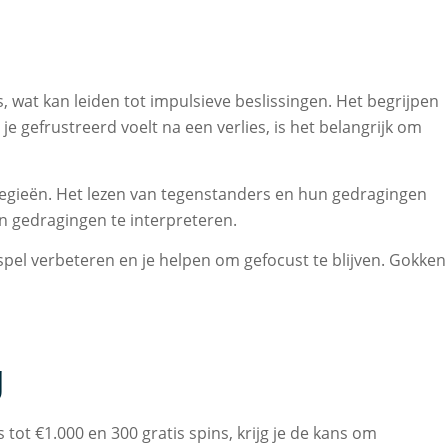
 wat kan leiden tot impulsieve beslissingen. Het begrijpen
je gefrustreerd voelt na een verlies, is het belangrijk om
ategieën. Het lezen van tegenstanders en hun gedragingen
en gedragingen te interpreteren.
spel verbeteren en je helpen om gefocust te blijven. Gokken
g
ot €1.000 en 300 gratis spins, krijg je de kans om