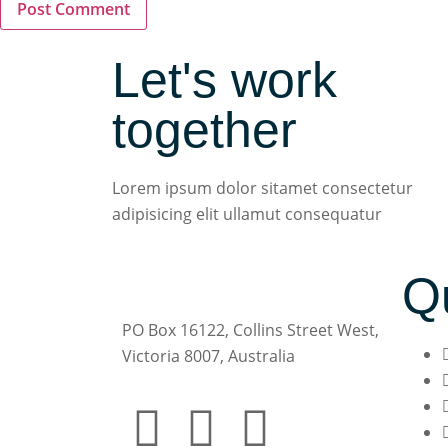
Let's work
together
Lorem ipsum dolor sitamet consectetur
adipisicing elit ullamut consequatur
Q
PO Box 16122, Collins Street West,
Victoria 8007, Australia