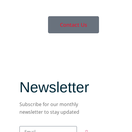
Contact Us
Newsletter
Subscribe for our monthly
newsletter to stay updated