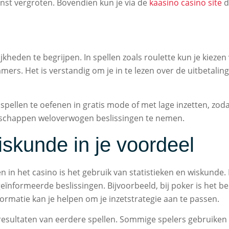
winst vergroten. Bovendien kun je via de
kaasino casino site
d
kheden te begrijpen. In spellen zoals roulette kun je kiezen
rs. Het is verstandig om je in te lezen over de uitbetalinge
pellen te oefenen in gratis mode of met lage inzetten, zoda
enschappen weloverwogen beslissingen te nemen.
iskunde in je voordeel
in het casino is het gebruik van statistieken en wiskunde.
ïnformeerde beslissingen. Bijvoorbeeld, bij poker is het be
informatie kan je helpen om je inzetstrategie aan te passen.
de resultaten van eerdere spellen. Sommige spelers gebruike