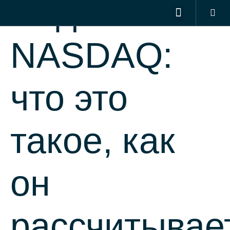
Индекс
DIGITAL MARKETING SERVICES
OUR PORTFOLIO
CONTACT US
NASDAQ:
что это
такое, как
он
рассчитывае