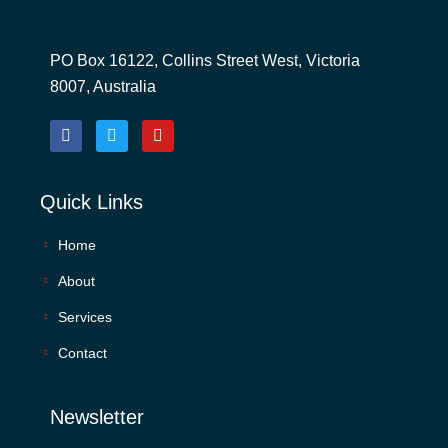
PO Box 16122, Collins Street West, Victoria
8007, Australia
Quick Links
Home
About
Services
Contact
Newsletter