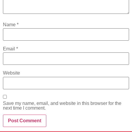
Name
*
Email
*
Website
Save my name, email, and website in this browser for the
next time I comment.