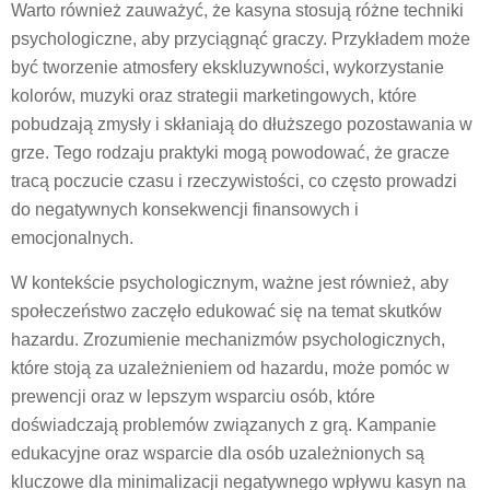
Warto również zauważyć, że kasyna stosują różne techniki
psychologiczne, aby przyciągnąć graczy. Przykładem może
być tworzenie atmosfery ekskluzywności, wykorzystanie
kolorów, muzyki oraz strategii marketingowych, które
pobudzają zmysły i skłaniają do dłuższego pozostawania w
grze. Tego rodzaju praktyki mogą powodować, że gracze
tracą poczucie czasu i rzeczywistości, co często prowadzi
do negatywnych konsekwencji finansowych i
emocjonalnych.
W kontekście psychologicznym, ważne jest również, aby
społeczeństwo zaczęło edukować się na temat skutków
hazardu. Zrozumienie mechanizmów psychologicznych,
które stoją za uzależnieniem od hazardu, może pomóc w
prewencji oraz w lepszym wsparciu osób, które
doświadczają problemów związanych z grą. Kampanie
edukacyjne oraz wsparcie dla osób uzależnionych są
kluczowe dla minimalizacji negatywnego wpływu kasyn na