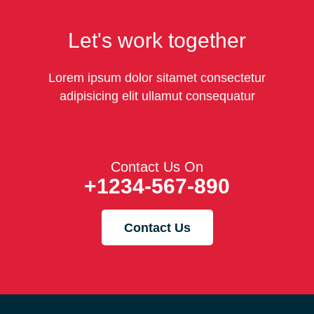
Let's work together
Lorem ipsum dolor sitamet consectetur
adipisicing elit ullamut consequatur
Contact Us On
+1234-567-890
Contact Us