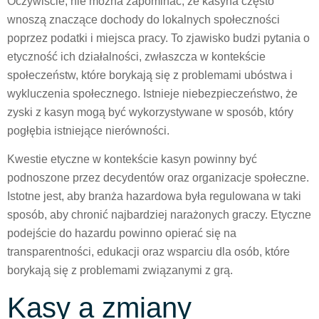
Oczywiście, nie można zapominać, że kasyna często
wnoszą znaczące dochody do lokalnych społeczności
poprzez podatki i miejsca pracy. To zjawisko budzi pytania o
etyczność ich działalności, zwłaszcza w kontekście
społeczeństw, które borykają się z problemami ubóstwa i
wykluczenia społecznego. Istnieje niebezpieczeństwo, że
zyski z kasyn mogą być wykorzystywane w sposób, który
pogłębia istniejące nierówności.
Kwestie etyczne w kontekście kasyn powinny być
podnoszone przez decydentów oraz organizacje społeczne.
Istotne jest, aby branża hazardowa była regulowana w taki
sposób, aby chronić najbardziej narażonych graczy. Etyczne
podejście do hazardu powinno opierać się na
transparentności, edukacji oraz wsparciu dla osób, które
borykają się z problemami związanymi z grą.
Kasy a zmiany