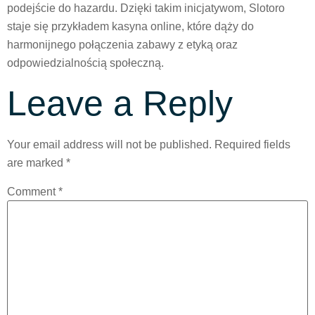
podejście do hazardu. Dzięki takim inicjatywom, Slotoro
staje się przykładem kasyna online, które dąży do
harmonijnego połączenia zabawy z etyką oraz
odpowiedzialnością społeczną.
Leave a Reply
Your email address will not be published.
Required fields
are marked
*
Comment
*