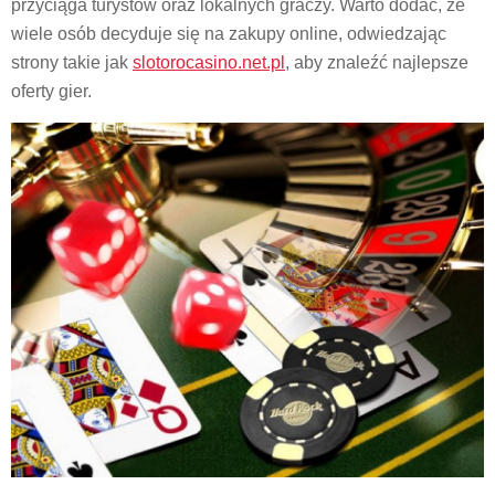
przyciąga turystów oraz lokalnych graczy. Warto dodać, że
wiele osób decyduje się na zakupy online, odwiedzając
strony takie jak
slotorocasino.net.pl
, aby znaleźć najlepsze
oferty gier.