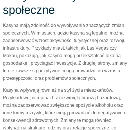
społeczne
Kasyna mają zdolność do wywoływania znaczących zmian
społecznych. W miastach, gdzie kasyna są legalne, można
zaobserwować wzrost aktywności turystycznej oraz rozwoju
infrastruktury. Przykłady miast, takich jak Las Vegas czy
Makau, pokazują, jak kasyna mogą przekształcać lokalną
gospodarkę i przyciągać inwestycje. Z drugiej strony, zmiany
te nie zawsze są pozytywne; mogą prowadzić do wzrostu
przestępczości oraz problemów społecznych.
Kasyna wpływają również na styl życia mieszkańców.
Przykładowo, w rejonach z rozwiniętą branżą hazardową,
można zaobserwować zwiększone spożycie alkoholu oraz
inne formy rozrywki, które mogą prowadzić do negatywnych
konsekwencji zdrowotnych. Zmiany te mogą również
wpłynąć na strukturę rodziny oraz relacje społeczne, co