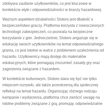
zdobywa zaufanie użytkowników, co jest kluczowe w
kontekście etyki i odpowiedzialności w branży hazardowej.
Ważnym aspektem działalności Slotoro jest dbałość o
bezpieczeństwo graczy. Platforma korzysta z nowoczesnych
technologii zabezpieczeń, co pozwala na bezpieczne
korzystanie z gier. Jednocześnie, Slotoro angażuje się w
edukację swoich użytkowników na temat odpowiedzialnego
grania, co jest istotne w walce z problemem uzależnienia od
hazardu. Użytkownicy mają dostęp do materiałów
edukacyjnych, które pomagają zrozumieć zasady gry oraz
zagrożenia związane z hazardem.
W kontekście kulturowym, Slotoro stara się być nie tylko
miejscem rozrywki, ale także przestrzenią dla społecznej
refleksji na temat hazardu. Organizując różnego rodzaju
kampanie i wydarzenia, platforma chce zwrócić uwagę na
istotne problemy związane z grą, promując odpowiedzialne